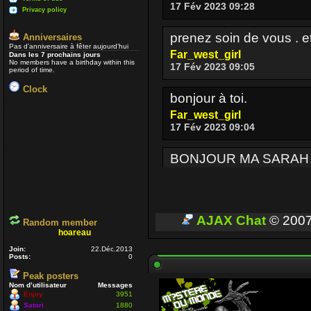
17 Fév 2023 09:28
Privacy policy
prenez soin de vous . e
Anniversaires
Pas d’anniversaire à fêter aujourd’hui
Far_west_girl
Dans les 7 prochains jours
No members have a birthday within this
17 Fév 2023 09:05
period of time.
Clock
bonjour à toi.
Far_west_girl
17 Fév 2023 09:04
BONJOUR MA SARAH
Enjoy
17 Fév 2023 08:36
BONJOUR A TOUT CEUX
AJAX Chat
© 200
Random member
hoareau
Enjoy
03 Oct 2022 16:13
Join:
22.Déc.2013
Posts:
0
Peak posters
Je passe parfois
Un p
Nom d’utilisateur
Messages
voir si ceux qui sont enc
Enjoy
3951
Satori
1880