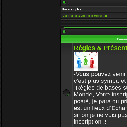
Salut Venusia, oui je ve
Recent topics
histoire de conserver le 
Les Règles à Lire (obligatoire) !!!!!!!!
Enjoy
15 Mai 2019 00:13
Il y a encore quelqu'un i
Foru
VénusiaBis
Règles & Présent
10 Mai 2019 11:53
Merci frérot d'avoir, po
ans
-Vous pouvez venir 
mastercoach
c'est plus sympa et
31 Déc 2017 10:32
-Règles de bases s
Monde, Votre inscri
l-iap-t3413.html
posté, je pars du p
Enjoy
est un lieux d’Écha
30 Déc 2017 16:47
sinon je ne vois pas
Bon voyage frerot
inscription !!