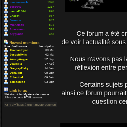
Nounours
mastercoach
1398
19 Avr 2021 09:33
ceed047
1217
pascal1964
978
Chaest
967
J'ignore si il y a toujo
Daemon
847
nostalgique de mon côt
michelsax
601
Space-man
598
Ce forum a été cré
vous prenez soin de vo
seygundo
463
Daemon
de voir l'actualité sou
Newest members
15 Avr 2021 23:54
Nom d’utilisateur
Inscription
Thomasthync
03 Mai
JosephTwils
02 Mai
Un coucou en passant, 
Nous n'avons pas la 
WendyAnype
22 Sep
LewisTiz
07 Aoû
Nounours
réflexion entre p
GregoryFlaky
14 Juin
08 Nov 2020 18:08
Donaldlit
08 Juin
Roberthal
06 Juin
ola à toutes et à tous
Youlacress
03 Juin
Certains sujets 
mastercoach
Link to us
ainsi ce forum pourrai
29 Juil 2020 10:30
N’hésitez à lier
Mystere du monde
.
Utilisez le code HTML suivant:
question cer
Salut Venusia oui je p
Enjoy
04 Juil 2020 22:42