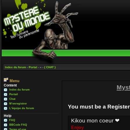
Index du forum
-
Portal
- » -
{ CHAT }
Menu
Content
Mys
Index du forum
Portail
Chat
M’enregistrer
You must be a Register
L’équipe du forum
Help
Kikou mon coeur ❤
FAQ
BBCode FAQ
Enjoy
Terms of use