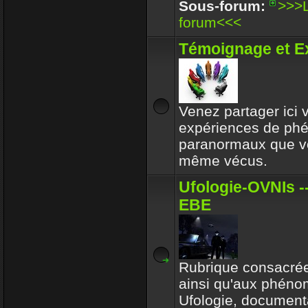
Enjoy
Sous-forum:
>>>L
30 Déc 2017 16:32
forum<<<
Circle avait toujours le b
Témoignage et E
respectait l'environeme
Enjoy
30 Déc 2017 16:32
Venez partager ici
expériences de p
paranormaux que v
même vécus.
Ufologie-OVNIs --
EBE
Rubrique consacrée
ainsi qu'aux phén
Ufologie, documenta