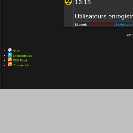
16:15
Utilisateurs enregist
Légende ::
Administrateurs
,
Modérateur
Aller
News
SitemapIndex
RSS Feed
Channel list