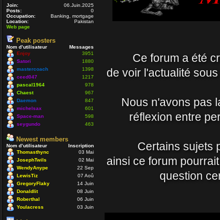
Nounours
Join:
06.Juin.2025
19 Avr 2021 09:33
Posts:
0
Occupation:
Banking, mortgage
Location:
Pakistan
Web page
J'ignore si il y a toujo
Peak posters
nostalgique de mon côt
Nom d’utilisateur
Messages
Enjoy
3951
Ce forum a été cré
vous prenez soin de vo
Satori
1880
Daemon
mastercoach
1398
de voir l'actualité sou
15 Avr 2021 23:54
ceed047
1217
pascal1964
978
Chaest
967
Un coucou en passant, 
Nous n'avons pas la 
Daemon
847
michelsax
601
Nounours
réflexion entre p
Space-man
598
08 Nov 2020 18:08
seygundo
463
Newest members
ola à toutes et à tous
Certains sujets 
Nom d’utilisateur
Inscription
Thomasthync
03 Mai
mastercoach
ainsi ce forum pourrai
JosephTwils
02 Mai
29 Juil 2020 10:30
WendyAnype
22 Sep
question cer
LewisTiz
07 Aoû
Salut Venusia oui je p
GregoryFlaky
14 Juin
Donaldlit
08 Juin
Enjoy
Roberthal
06 Juin
04 Juil 2020 22:42
Youlacress
03 Juin