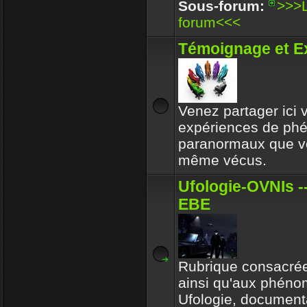
Enjoy
Sous-forum:
>>>L
30 Déc 2017 16:32
forum<<<
Circle avait toujours le b
Témoignage et E
respectait l'environeme
Enjoy
30 Déc 2017 16:32
Venez partager ici
expériences de p
paranormaux que v
même vécus.
Ufologie-OVNIs --
EBE
Rubrique consacrée
ainsi qu'aux phén
Ufologie, documenta