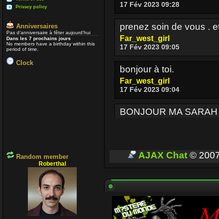
17 Fév 2023 09:28
Privacy policy
prenez soin de vous . e
Anniversaires
Pas d’anniversaire à fêter aujourd’hui
Far_west_girl
Dans les 7 prochains jours
No members have a birthday within this
17 Fév 2023 09:05
period of time.
Clock
bonjour à toi.
Far_west_girl
17 Fév 2023 09:04
BONJOUR MA SARAH
Enjoy
17 Fév 2023 08:36
BONJOUR A TOUT CEUX
AJAX Chat
© 200
Random member
Roberthal
Enjoy
03 Oct 2022 16:13
Je passe parfois
Un p
voir si ceux qui sont enc