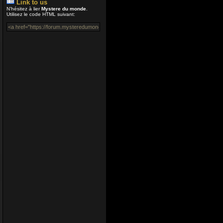
Link to us
Coucou ! Encore du m
N’hésitez à lier
Mystere du monde
.
Utilisez le code HTML suivant:
VénusiaBis
04 Juil 2020 16:40
Merci Enjoy...
Nounours
12 Avr 2020 05:54
Bonjour à Tous, on vi
encore plus quand un am
libre à présent
Enjoy
12 Avr 2020 00:54
Salut Aceman, Joyeuse
Enjoy
24 Déc 2019 16:53
Coucou tout le monde, e
Aceman