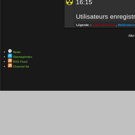
16:15
Utilisateurs enregist
Légende ::
Administrateurs
,
Modérateur
Aller
News
SitemapIndex
RSS Feed
Channel list