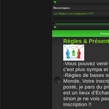
Salut Venusia, oui je ve
Recent topics
histoire de conserver le 
Les Règles à Lire (obligatoire) !!!!!!!!
Enjoy
15 Mai 2019 00:13
Il y a encore quelqu'un i
Foru
VénusiaBis
Règles & Présent
10 Mai 2019 11:53
Merci frérot d'avoir, po
ans
-Vous pouvez venir 
mastercoach
c'est plus sympa et
31 Déc 2017 10:32
-Règles de bases s
Monde, Votre inscri
l-iap-t3413.html
posté, je pars du p
Enjoy
est un lieux d’Écha
30 Déc 2017 16:47
sinon je ne vois pas
Bon voyage frerot
inscription !!