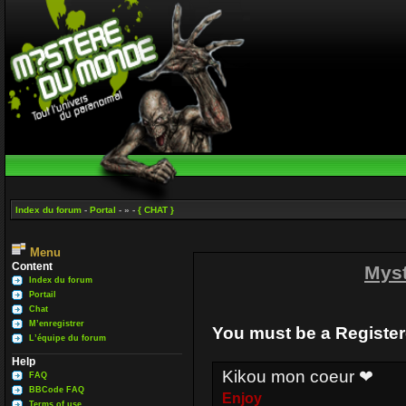
Index du forum
-
Portal
- » -
{ CHAT }
Menu
Content
Mys
Index du forum
Portail
Chat
M’enregistrer
You must be a Register
L’équipe du forum
Help
Kikou mon coeur ❤
FAQ
BBCode FAQ
Enjoy
Terms of use