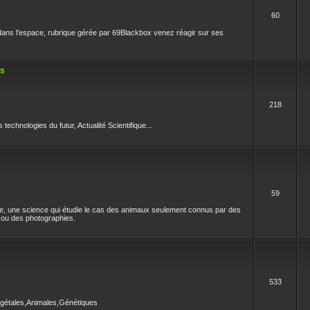
60
ans l'espace, rubrique gérée par 69Blackbox venez réagir sur ses
es
218
technologies du futur, Actualité Scientifique...
59
e, une science qui étudie le cas des animaux seulement connus par des
ou des photographies.
533
égétales,Animales,Génétiques