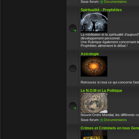
Sous-forum:
Documentaires
Spiritualité - Prophéties
La méditation et la spiritualité d'aujou
développement personnel.
Une Rubrique également concernant les 
Prophéties alimentent le débat !
Astrologie
Retrouvez ici tout ce qui concerne l'ast
Le N.O.M et La Politique
Nouvel Ordre Mondial, les différents co
Sous-forum:
Documentaires
Crimes et Criminels en tous Gen