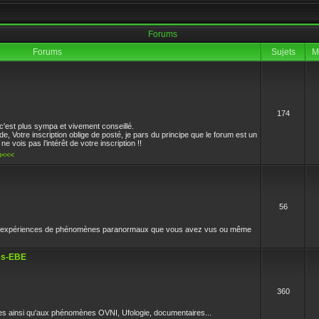
Forums
Forums
Sujets
M
174
es sciences et l'oeil vif il respectait l'environement et ne supportait pas la connerie 
c'est plus sympa et vivement conseillé.
 Votre inscription oblige de posté, je pars du principe que le forum est un
e vois pas l’intérêt de votre inscription !!
m<<<
56
et expériences de phénomènes paranormaux que vous avez vus ou même
res-EBE
360
es ainsi qu'aux phénomènes OVNI, Ufologie, documentaires...