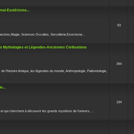
mal-Esotérisme...
93
pectres,Magie, Sciences Occultes, Sorcellerie,Exorcisme...
es Mythologies et Légendes-Anciennes Civilisations
394
s de l'histoire Antique, les légendes du monde, Anthropologie, Paléontologie,
e...
194
et qui cherchent à découvrir les grands mystères de l'univers.....