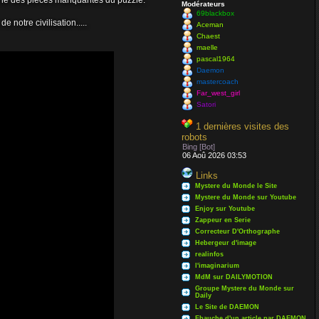
erche des pièces manquantes du puzzle.
Modérateurs
69blackbox
notre civilisation.....
Aceman
Chaest
maelle
pascal1964
Daemon
mastercoach
Far_west_girl
Satori
1 dernières visites des
robots
Bing [Bot]
06 Aoû 2026 03:53
Links
Mystere du Monde le Site
 est libre à
Mystere du Monde sur Youtube
Enjoy sur Youtube
Zappeur en Serie
Correcteur D'Orthographe
Hebergeur d'image
realinfos
l'imaginarium
MdM sur DAILYMOTION
Groupe Mystere du Monde sur
Daily
Le Site de DAEMON
Ebauche d'un article par DAEMON