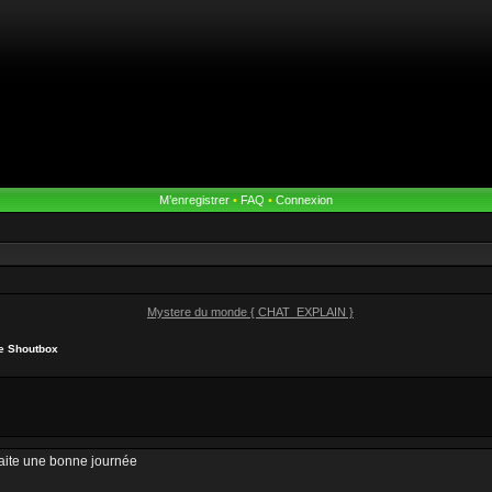
M’enregistrer
•
FAQ
•
Connexion
Mystere du monde { CHAT_EXPLAIN }
he Shoutbox
haite une bonne journée