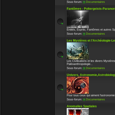
Sous-forum:
Documentaires
Fantômes - Poltergeists-Paranor
Entités, Esprits, Fantômes et autres S
Sous-forum:
Documentaires
Les Mystères et l'Archéologie-L
Les Civilisations et les divers Mystère
Paléoanthropologie...
Sous-forum:
Documentaires
Univers, Astronomie,Astrobiologi
Pour tous ceux qui aiment l'astronomie 
Sous-forum:
Documentaires
Anomalies Spatiales