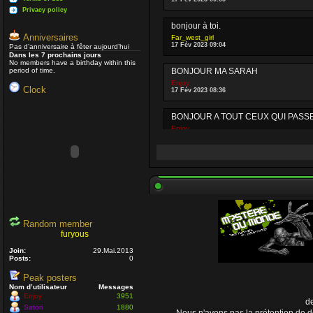
Privacy policy
bonjour à toi.
Anniversaires
Far_west_girl
17 Fév 2023 09:04
Pas d’anniversaire à fêter aujourd’hui
Dans les 7 prochains jours
No members have a birthday within this
period of time.
BONJOUR MA SARAH
Enjoy
Clock
17 Fév 2023 08:36
BONJOUR A TOUT CEUX QUI PASSE PA
Enjoy
03 Oct 2022 16:13
Je passe parfois
Un peu dans la mê
Nounours
19 Avr 2021 09:33
J'ignore si il y a toujours des gens q
que vous prenez soin de vous.
Random member
furyous
Daemon
15 Avr 2021 23:54
Join:
29.Mai.2013
Posts:
0
Un coucou en passant, j'espère que 
Peak posters
Nounours
Nom d’utilisateur
Messages
08 Nov 2020 18:08
Enjoy
3951
de
Satori
1880