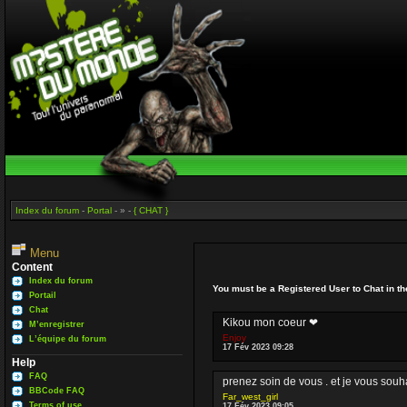
Index du forum
-
Portal
- » -
{ CHAT }
Menu
Content
Index du forum
You must be a Registered User to Chat in t
Portail
Chat
Kikou mon coeur ❤
M’enregistrer
Enjoy
L’équipe du forum
17 Fév 2023 09:28
Help
FAQ
prenez soin de vous . et je vous sou
BBCode FAQ
Far_west_girl
Terms of use
17 Fév 2023 09:05