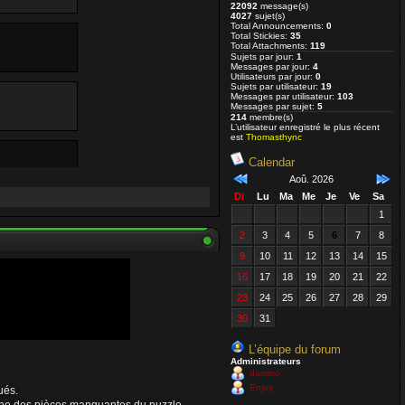
22092
message(s)
4027
sujet(s)
Total Announcements:
0
Total Stickies:
35
Total Attachments:
119
Sujets par jour:
1
Messages par jour:
4
Utilisateurs par jour:
0
Sujets par utilisateur:
19
Messages par utilisateur:
103
Messages par sujet:
5
214
membre(s)
L’utilisateur enregistré le plus récent
est
Thomasthync
Calendar
Aoû. 2026
Di
Lu
Ma
Me
Je
Ve
Sa
1
2
3
4
5
6
7
8
9
10
11
12
13
14
15
 va bien et
16
17
18
19
20
21
22
23
24
25
26
27
28
29
30
31
L’équipe du forum
Administrateurs
damino
Enjoy
ués.