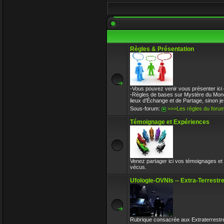
31 Déc 2017 10:32
l-iap-t3413.html
Enjoy
30 Déc 2017 16:47
Règles & Présentation
Bon voyage frerot
Enjoy
30 Déc 2017 16:32
Circle avait toujours le bon avis sur l
-Vous pouvez venir vous présenter ici 
Enjoy
-Règles de bases sur Mystère du Monde,
30 Déc 2017 16:32
lieux d’Échange et de Partage, sinon je n
Sous-forum:
>>>Les règles du foru
Témoignage et Expériences
Venez partager ici vos témoignages 
vécus.
Ufologie-OVNIs -- Extra-Terrest
Rubrique consacrée aux Extraterrestr