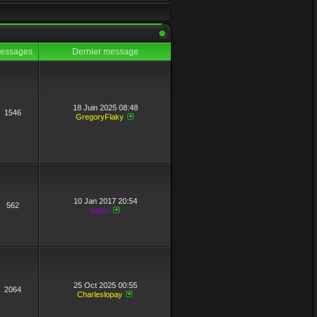
essages
Dernier message
18 Juin 2025 08:48
1546
GregoryFlaky
humaine.
10 Jan 2017 20:54
562
Satori
25 Oct 2025 00:55
2064
Charleslopay