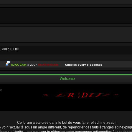
R ICI !!!!
AJAX Chat
© 2007
StarTrekGuide
Updates every
5
Seconds
me idée, par nostalgie et pour voir si ceux qui sont encore là vont bien...
Welcome
ui passent par ici. Petit moment nostalgique de mon côté. J'espère que tout le monde
tous le monde se porte bien
Ce forum a été créé dans le but de vous faire réfléchir et réagir,
 voir l'actualité sous un angle différent, de répertorier des faits étranges et inexpliq