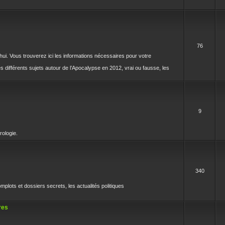
76
rd'hui. Vous trouverez ici les informations nécessaires pour votre
différents sujets autour de l’Apocalypse en 2012, vrai ou fausse, les
9
rologie.
340
mplots et dossiers secrets, les actualités politiques
res