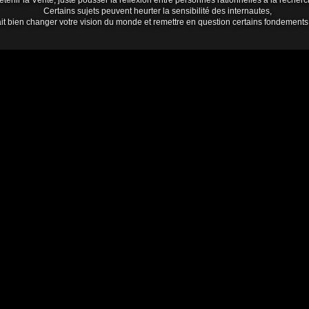
tenir la Vérité, juste pousser la réflexion entre personnes rationnelles à la rech
Certains sujets peuvent heurter la sensibilité des internautes,
it bien changer votre vision du monde et remettre en question certains fondements de 
raves en ce moment et encore plus quand un ami dècéde , un oiseau c'est envolé il
ent
es !