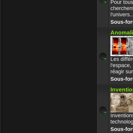
Pour tous
cherchent
l'univers..
Sous-fo
Anomali
Les diff
l'espace,
réagir su
Sous-fo
Inventi
Invention
technologi
Sous-fo