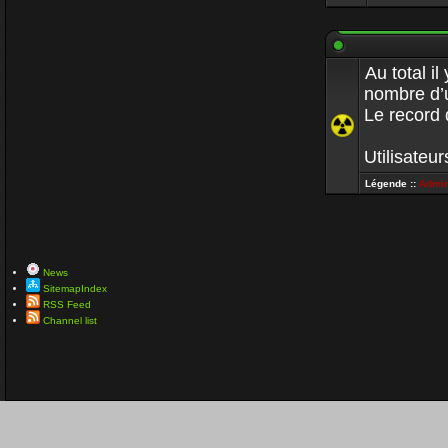
Au total il
nombre d’u
Le record 
Utilisateur
Légende ::
Admin
News
SitemapIndex
RSS Feed
Channel list