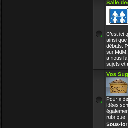
Salle de
C'est ici
ainsi que
débats. P
sur MdM, 
à nous fa
sujets et
Vos Sug
Pour aide
idées son
également
rubrique
Sous-fo