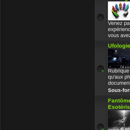
Enjoy
30 Déc 2017 
Circle avai
Venez par
respectait
expérien
Enjoy
vous ave
30 Déc 2017 
Ufologie
Rubrique 
qu'aux p
documenta
Sous-fo
Fantôme
Esotéris