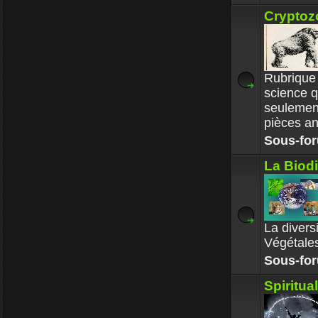
Cryptoz
Rubrique 
science q
seulemen
pièces a
Sous-fo
La Biodi
La divers
Végétale
Sous-fo
Spiritua