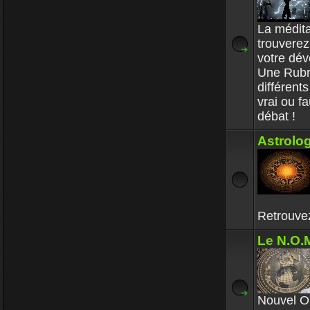
La méditat
trouverez
votre dé
Une Rubr
différent
vrai ou f
débat !
Astrolog
Retrouvez
Le N.O.M
Nouvel Or