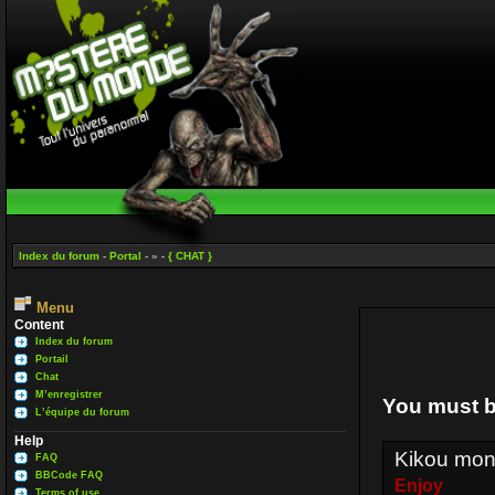
Index du forum
-
Portal
- » -
{ CHAT }
Menu
Content
Index du forum
Portail
Chat
M’enregistrer
You must b
L’équipe du forum
Help
Kikou mon
FAQ
BBCode FAQ
Enjoy
Terms of use