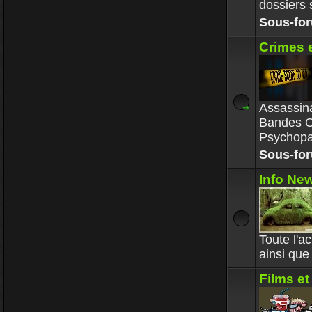
dossiers s
Sous-fo
Crimes 
Assassina
Bandes O
Psychopa
Sous-fo
Info New
Toute l'a
ainsi que 
Films et