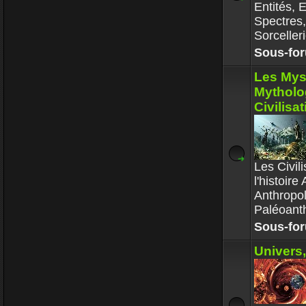
Entités, 
Spectres
Sorceller
Sous-fo
Les Myst
Mytholo
Civilisa
Les Civil
l'histoir
Anthropol
Paléoanth
Sous-fo
Univers,