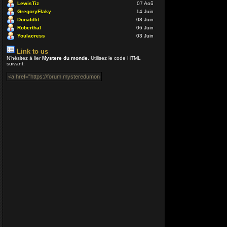
LewisTiz
07 Aoû
Coucou ! 
GregoryFlaky
14 Juin
VénusiaBis
Donaldlit
08 Juin
Roberthal
06 Juin
04 Juil 2020 
Youlacress
03 Juin
Merci Enjoy
Link to us
N’hésitez à lier
Mystere du monde
. Utilisez le code HTML
Nounours
suivant:
12 Avr 2020 0
Bonjour à
encore plu
libre à pré
Enjoy
12 Avr 2020 0
Salut Ace
Enjoy
24 Déc 2019 
Coucou tou
Aceman