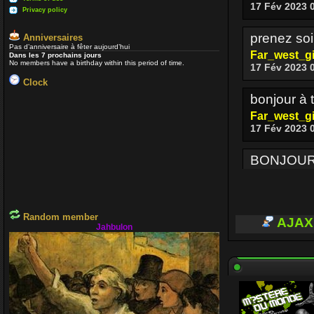
17 Fév 2023 
Privacy policy
prenez soi
Anniversaires
Pas d’anniversaire à fêter aujourd’hui
Far_west_gi
Dans les 7 prochains jours
No members have a birthday within this period of time.
17 Fév 2023 
Clock
bonjour à t
Far_west_gi
17 Fév 2023 
BONJOUR
Enjoy
17 Fév 2023 
Random member
BONJOUR 
AJAX
Jahbulon
Enjoy
03 Oct 2022 
Je passe 
voir si ceu