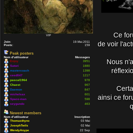
Nounours
19 Avr 2021 0
J'ignore si
nostalgiqu
Ce for
vous prene
VIP
Daemon
Join:
19.Mai.2011
de voir l'ac
Posts:
159
15 Avr 2021 2
Peak posters
Nom d’utilisateur
Messages
Un coucou 
Nous n'a
Enjoy
3951
Satori
1880
Nounours
réflexi
mastercoach
1398
08 Nov 2020 
ceed047
1217
pascal1964
978
Chaest
967
ola à toute
Certa
Daemon
847
mastercoac
michelsax
601
ainsi ce fo
29 Juil 2020 
Space-man
598
seygundo
463
q
Salut Venu
Newest members
Nom d’utilisateur
Inscription
Enjoy
Thomasthync
03 Mai
04 Juil 2020 
JosephTwils
02 Mai
WendyAnype
22 Sep