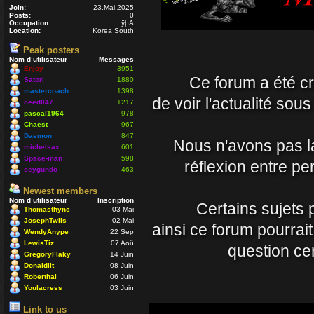
Nounours
Join:
23.Mai.2025
19 Avr 2021 09:33
Posts:
0
Occupation:
ÿþA
Location:
Korea South
J'ignore si il y a toujo
Peak posters
Nom d’utilisateur
Messages
nostalgique de mon côt
Enjoy
3951
Ce forum a été cré
vous prenez soin de vo
Satori
1880
mastercoach
1398
Daemon
de voir l'actualité sou
ceed047
1217
15 Avr 2021 23:54
pascal1964
978
Chaest
967
Daemon
847
Un coucou en passant, 
Nous n'avons pas la 
michelsax
601
Nounours
Space-man
598
réflexion entre p
seygundo
463
08 Nov 2020 18:08
Newest members
Nom d’utilisateur
Inscription
ola à toutes et à tous
Certains sujets 
Thomasthync
03 Mai
mastercoach
JosephTwils
02 Mai
ainsi ce forum pourrai
29 Juil 2020 10:30
WendyAnype
22 Sep
LewisTiz
07 Aoû
question cer
GregoryFlaky
14 Juin
Salut Venusia oui je p
Donaldlit
08 Juin
Roberthal
06 Juin
Enjoy
Youlacress
03 Juin
04 Juil 2020 22:42
Link to us