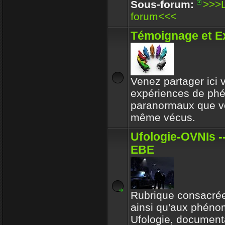
Enjoy
Sous-forum:
>>>L
30 Déc 2017 16:32
forum<<<
Circle avait toujours le b
Témoignage et E
respectait l'environeme
Enjoy
30 Déc 2017 16:32
Venez partager ici
expériences de p
paranormaux que v
même vécus.
Ufologie-OVNIs --
EBE
Rubrique consacrée
ainsi qu'aux phén
Ufologie, documenta