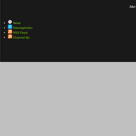
Aller
News
SitemapIndex
RSS Feed
Channel list