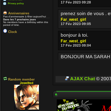
17 Fév 2023 09:28
Privacy policy
prenez soin de vous . e
Anniversaires
Pas d’anniversaire à fêter aujourd’hui
Far_west_girl
Dans les 7 prochains jours
No members have a birthday within this
17 Fév 2023 09:05
period of time.
Clock
bonjour à toi.
Far_west_girl
17 Fév 2023 09:04
BONJOUR MA SARAH
Enjoy
17 Fév 2023 08:36
BONJOUR A TOUT CEUX
AJAX Chat
© 200
Random member
Jewellted
Enjoy
03 Oct 2022 16:13
Je passe parfois
Un p
voir si ceux qui sont enc