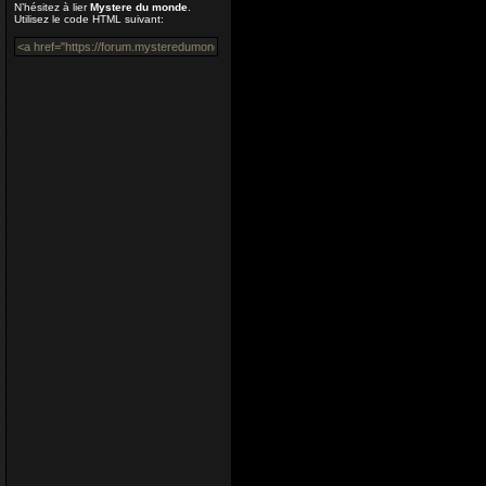
N’hésitez à lier
Mystere du monde
.
Coucou ! Encore du m
Utilisez le code HTML suivant:
VénusiaBis
04 Juil 2020 16:40
Merci Enjoy...
Nounours
12 Avr 2020 05:54
Bonjour à Tous, on vi
encore plus quand un am
libre à présent
Enjoy
12 Avr 2020 00:54
Salut Aceman, Joyeuse
Enjoy
24 Déc 2019 16:53
Coucou tout le monde, e
Aceman