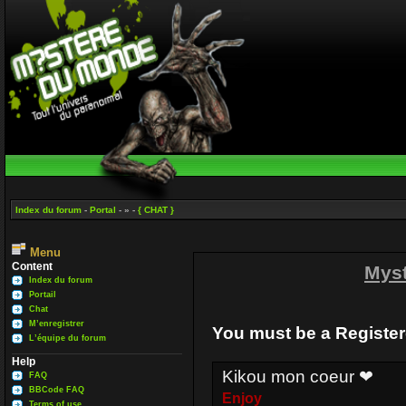
Index du forum
-
Portal
- » -
{ CHAT }
Menu
Content
Mys
Index du forum
Portail
Chat
M’enregistrer
You must be a Register
L’équipe du forum
Help
Kikou mon coeur ❤
FAQ
BBCode FAQ
Enjoy
Terms of use