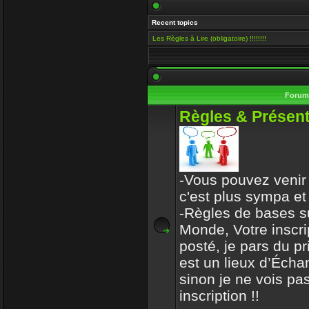
Salut Venusia, oui je ve
Recent topics
histoire de conserver le 
Les Règles à Lire (obligatoire) !!!!!!!!
Enjoy
15 Mai 2019 00:13
Il y a encore quelqu'un i
Foru
VénusiaBis
Règles & Présent
10 Mai 2019 11:53
Merci frérot d'avoir, po
ans
-Vous pouvez venir 
mastercoach
c'est plus sympa et
31 Déc 2017 10:32
-Règles de bases s
Monde, Votre inscri
l-iap-t3413.html
posté, je pars du p
Enjoy
est un lieux d’Écha
30 Déc 2017 16:47
sinon je ne vois pas
Bon voyage frerot
inscription !!