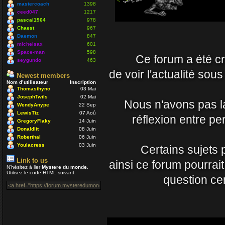
Nounours
mastercoach
1398
19 Avr 2021 09:33
ceed047
1217
pascal1964
978
Chaest
967
J'ignore si il y a toujo
Daemon
847
nostalgique de mon côt
michelsax
601
Space-man
598
Ce forum a été cré
vous prenez soin de vo
seygundo
463
Daemon
de voir l'actualité sou
Newest members
15 Avr 2021 23:54
Nom d’utilisateur
Inscription
Thomasthync
03 Mai
JosephTwils
02 Mai
Un coucou en passant, 
Nous n'avons pas la 
WendyAnype
22 Sep
LewisTiz
07 Aoû
Nounours
réflexion entre p
GregoryFlaky
14 Juin
08 Nov 2020 18:08
Donaldlit
08 Juin
Roberthal
06 Juin
ola à toutes et à tous
Youlacress
03 Juin
Certains sujets 
mastercoach
Link to us
ainsi ce forum pourrai
29 Juil 2020 10:30
N’hésitez à lier
Mystere du monde
.
Utilisez le code HTML suivant:
question cer
Salut Venusia oui je p
Enjoy
04 Juil 2020 22:42