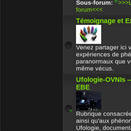
Enjoy
Sous-forum:
>>>L
30 Déc 2017 16:32
forum<<<
Circle avait toujours le b
Témoignage et E
respectait l'environeme
Enjoy
30 Déc 2017 16:32
Venez partager ici
expériences de p
paranormaux que v
même vécus.
Ufologie-OVNIs --
EBE
Rubrique consacrée
ainsi qu'aux phén
Ufologie, documenta