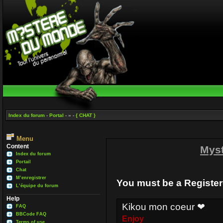
Index du forum
-
Portal
- » -
{ CHAT }
Menu
Content
Mys
Index du forum
Portail
Chat
M’enregistrer
You must be a Register
L’équipe du forum
Help
Kikou mon coeur ❤
FAQ
BBCode FAQ
Enjoy
Terms of use