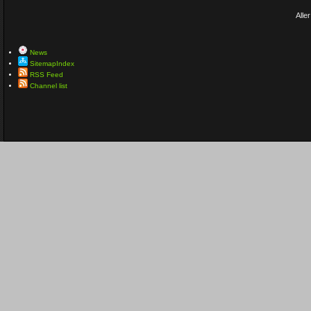
Aller
News
SitemapIndex
RSS Feed
Channel list