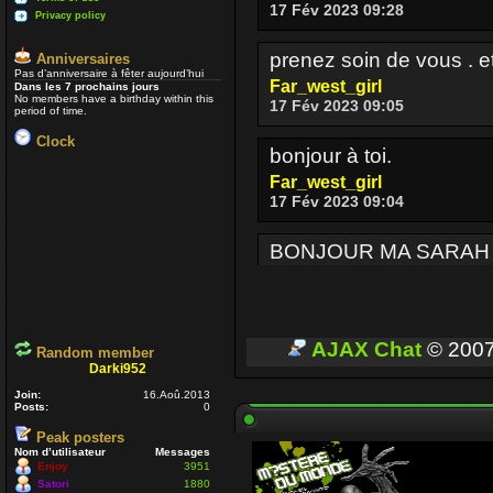
17 Fév 2023 09:28
Privacy policy
prenez soin de vous . e
Anniversaires
Pas d’anniversaire à fêter aujourd’hui
Far_west_girl
Dans les 7 prochains jours
No members have a birthday within this
17 Fév 2023 09:05
period of time.
Clock
bonjour à toi.
Far_west_girl
17 Fév 2023 09:04
BONJOUR MA SARAH
Enjoy
17 Fév 2023 08:36
BONJOUR A TOUT CEUX
AJAX Chat
© 200
Random member
Darki952
Enjoy
03 Oct 2022 16:13
Join:
16.Aoû.2013
Posts:
0
Peak posters
Je passe parfois
Un p
Nom d’utilisateur
Messages
voir si ceux qui sont enc
Enjoy
3951
Satori
1880