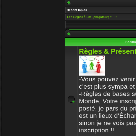
Salut Venusia, oui je ve
Recent topics
histoire de conserver le 
Les Règles à Lire (obligatoire) !!!!!!!!
Enjoy
15 Mai 2019 00:13
Il y a encore quelqu'un i
Foru
VénusiaBis
Règles & Présent
10 Mai 2019 11:53
Merci frérot d'avoir, po
ans
-Vous pouvez venir 
mastercoach
c'est plus sympa et
31 Déc 2017 10:32
-Règles de bases s
Monde, Votre inscri
l-iap-t3413.html
posté, je pars du p
Enjoy
est un lieux d’Écha
30 Déc 2017 16:47
sinon je ne vois pas
Bon voyage frerot
inscription !!