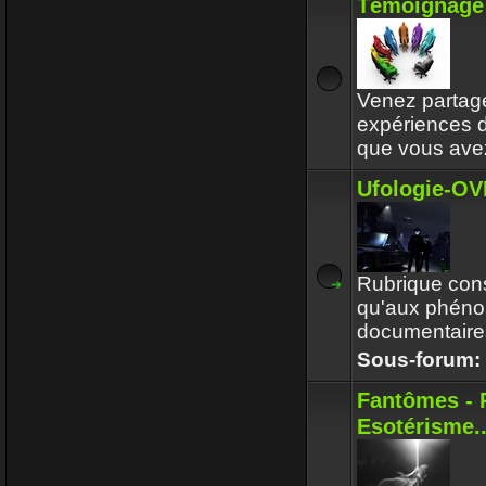
Témoignage 
Enjoy
30 Déc 2017 16:32
Circle avait touj
respectait l'en
Venez partage
expériences
Enjoy
30 Déc 2017 16:32
que vous ave
Ufologie-OVN
Rubrique cons
qu'aux phéno
documentaires
Sous-forum:
Fantômes - 
Esotérisme..