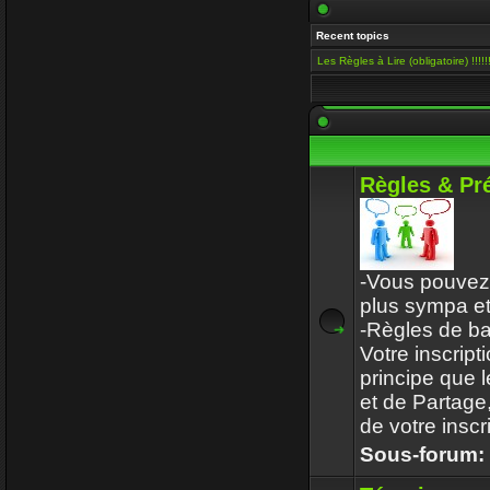
Salut Venusia, o
Recent topics
histoire de cons
Les Règles à Lire (obligatoire) !!!!!!
Enjoy
15 Mai 2019 00:13
Il y a encore qu
VénusiaBis
Règles & Pr
10 Mai 2019 11:53
Merci frérot d'a
ans
-Vous pouvez 
mastercoach
plus sympa et
31 Déc 2017 10:32
-Règles de b
Votre inscript
l-iap-t3413.html
principe que 
Enjoy
et de Partage,
30 Déc 2017 16:47
de votre inscri
Sous-forum:
Bon voyage fre