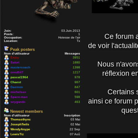
Nounours
19 Avr 2021 09:33
J'ignore si il y
nostalgique de 
Join:
03.Juin.2013
Posts:
1
Ce forum a 
vous prenez so
Occupation:
Hotesse de l'air
Location:
Tx
Daemon
de voir l'actual
15 Avr 2021 23:54
Peak posters
Nom d’utilisateur
Messages
Enjoy
3951
Un coucou en p
Nous n'avons 
Satori
1880
mastercoach
1398
Nounours
réflexion e
ceed047
1217
08 Nov 2020 18:08
pascal1964
978
Chaest
967
Daemon
847
ola à toutes et 
Certains 
michelsax
601
mastercoach
Space-man
598
ainsi ce forum 
29 Juil 2020 10:30
seygundo
463
quest
Newest members
Salut Venusia o
Nom d’utilisateur
Inscription
Thomasthync
03 Mai
Enjoy
JosephTwils
02 Mai
04 Juil 2020 22:42
WendyAnype
22 Sep
LewisTiz
07 Aoû