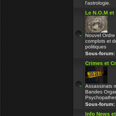
l'astrologie.
Le N.O.M et 
Nouvel Ordre 
complots et do
politiques
Sous-forum:
Crimes et C
Assassinats m
Bandes Organ
Psychopathes
Sous-forum:
Info News et