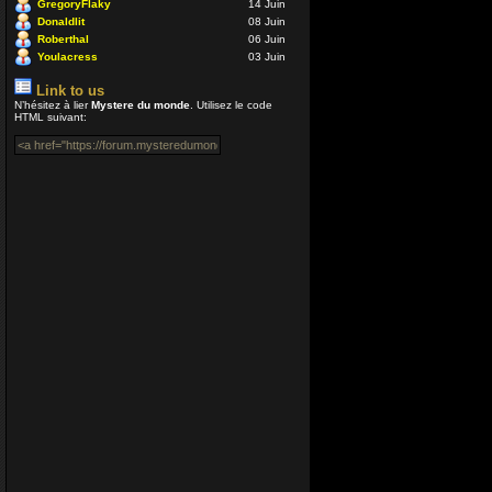
GregoryFlaky
14 Juin
Coucou ! Enco
Donaldlit
08 Juin
Roberthal
06 Juin
VénusiaBis
Youlacress
03 Juin
04 Juil 2020 16:40
Link to us
N’hésitez à lier
Mystere du monde
. Utilisez le code
Merci Enjoy...
HTML suivant:
Nounours
12 Avr 2020 05:54
Bonjour à Tous
encore plus qua
libre à présent
Enjoy
12 Avr 2020 00:54
Salut Aceman, 
Enjoy
24 Déc 2019 16:53
Coucou tout le 
Aceman