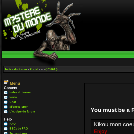
Index du forum
-
Portal
- » -
{ CHAT }
Menu
Content
Index du forum
Portail
Chat
M’enregistrer
You must be a R
L’équipe du forum
Help
Kikou mon coe
FAQ
BBCode FAQ
Enjoy
Terms of use