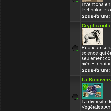
Inventions en
technologies d
Sous-forum:
Cryptozoolo
Rubrique cons
science qui é
seulement co
pièces anato
Sous-forum:
La Biodivers
La diversité 
Végétales,An