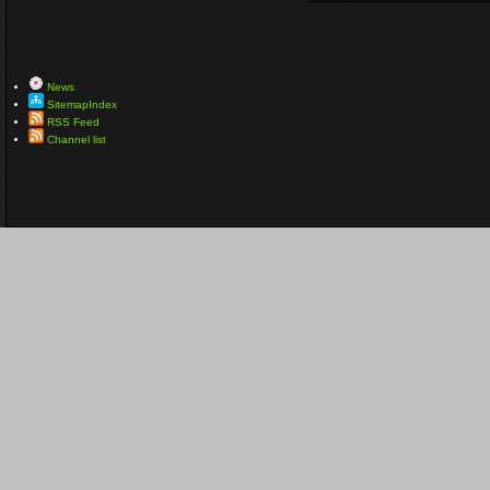
News
SitemapIndex
RSS Feed
Channel list