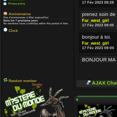
17 Fév 2023 09:28
Privacy policy
prenez soin de 
Anniversaires
Pas d’anniversaire à fêter aujourd’hui
Far_west_girl
Dans les 7 prochains jours
No members have a birthday within this period of time.
17 Fév 2023 09:05
Clock
bonjour à toi.
Far_west_girl
17 Fév 2023 09:04
BONJOUR MA
Enjoy
17 Fév 2023 08:36
Random member
BONJOUR A TO
AJAX Cha
Stephy
Enjoy
03 Oct 2022 16:13
Je passe parfo
voir si ceux qui