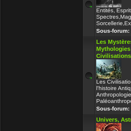
Entités, Espri
Spectres,Magi
Sorcellerie,Ex
Sous-forum:
Les Mystères
Mythologies
Civilisations
Les Civilisati
l'histoire Ant
Anthropologie
Paléoanthropo
Sous-forum:
Univers, Ast