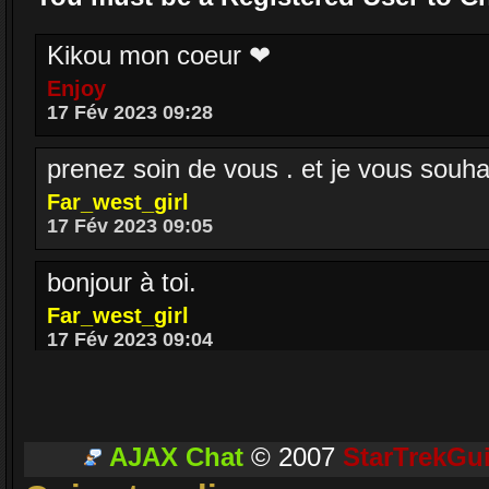
Kikou mon coeur ❤
Enjoy
17 Fév 2023 09:28
prenez soin de vous . et je vous souh
Far_west_girl
17 Fév 2023 09:05
bonjour à toi.
Far_west_girl
17 Fév 2023 09:04
BONJOUR MA SARAH
Enjoy
17 Fév 2023 08:36
AJAX Chat
© 2007
StarTrekGu