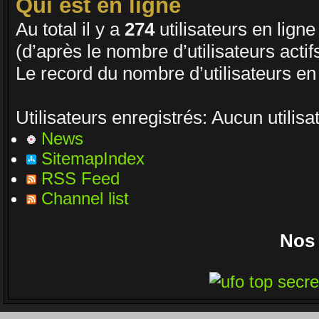
Qui est en ligne
BONJOUR A TOUT CEUX QUI PASSE P
Au total il y a
274
utilisateurs en ligne 
Enjoy
(d’après le nombre d’utilisateurs acti
03 Oct 2022 16:13
Le record du nombre d’utilisateurs en
Je passe parfois
Un peu dans la mêm
voir si ceux qui sont encore là vont bie
Utilisateurs enregistrés: Aucun utilisa
Nounours
News
19 Avr 2021 09:33
SitemapIndex
RSS Feed
J'ignore si il y a toujours des gens qu
Channel list
nostalgique de mon côté. J'espère que
vous prenez soin de vous.
Nos 
Daemon
15 Avr 2021 23:54
Un coucou en passant, j'espère que t