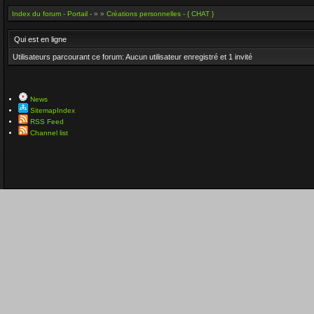
Index du forum
-
Portail
- » »
Créations personnelles
-
{ CHAT }
Qui est en ligne
Utilisateurs parcourant ce forum: Aucun utilisateur enregistré et 1 invité
News
SitemapIndex
RSS Feed
Channel list