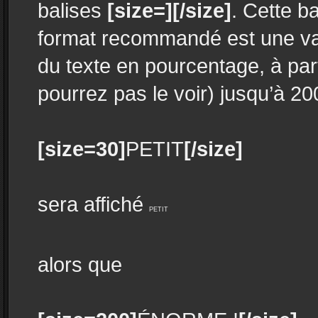
balises
[size=][/size]
. Cette b
format recommandé est une va
du texte en pourcentage, à part
pourrez pas le voir) jusqu’à 20
[size=30]
PETIT
[/size]
sera affiché
PETIT
alors que