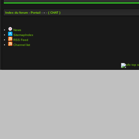
Index du forum
-
Portail
- » -
{ CHAT }
News
SitemapIndex
RSS Feed
Channel list