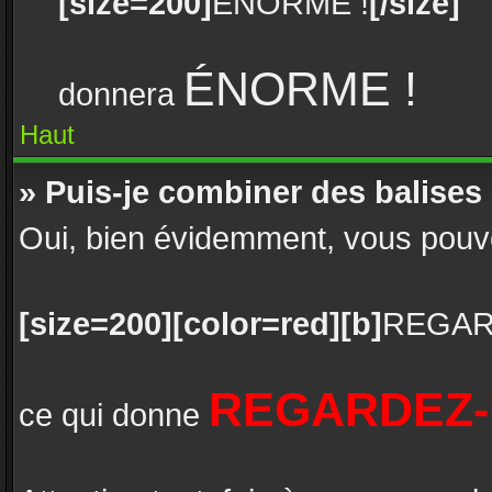
[size=200]
ÉNORME !
[/size]
ÉNORME !
donnera
Haut
» Puis-je combiner des balises
Oui, bien évidemment, vous pouvez 
[size=200][color=red][b]
REGAR
REGARDEZ-
ce qui donne