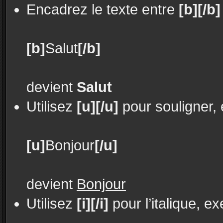
Encadrez le texte entre
[b][/b]
[b]
Salut
[/b]
devient
Salut
Utilisez
[u][/u]
pour souligner,
[u]
Bonjour
[/u]
devient
Bonjour
Utilisez
[i][/i]
pour l’italique, e