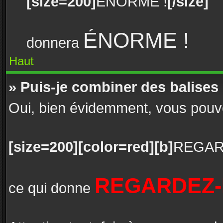
[size=200]
ÉNORME !
[/size]
ÉNORME !
donnera
Haut
» Puis-je combiner des balises
Oui, bien évidemment, vous pouvez 
[size=200][color=red][b]
REGAR
REGARDEZ-
ce qui donne