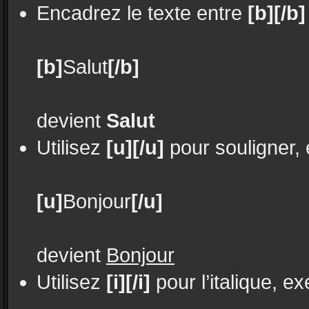
Encadrez le texte entre
[b][/b]
[b]
Salut
[/b]
devient
Salut
Utilisez
[u][/u]
pour souligner,
[u]
Bonjour
[/u]
devient
Bonjour
Utilisez
[i][/i]
pour l’italique, e