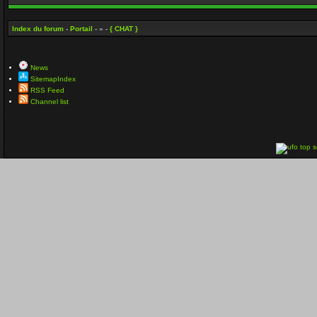
Index du forum
-
Portail
- » -
{ CHAT }
News
SitemapIndex
RSS Feed
Channel list