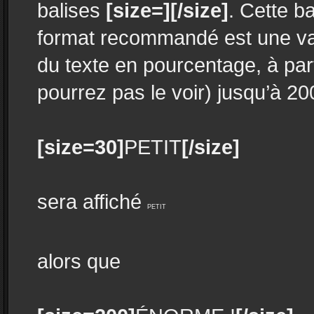
balises
[size=][/size]
. Cette b
format recommandé est une va
du texte en pourcentage, à part
pourrez pas le voir) jusqu’à 20
[size=30]
PETIT
[/size]
sera affiché
PETIT
alors que