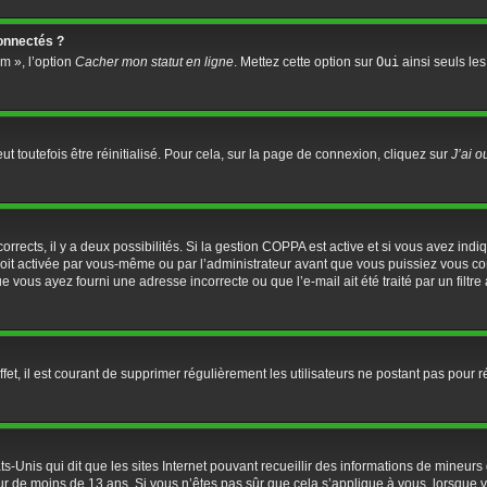
onnectés ?
m », l’option
Cacher mon statut en ligne
. Mettez cette option sur
Oui
ainsi seuls les
 toutefois être réinitialisé. Pour cela, sur la page de connexion, cliquez sur
J’ai 
 corrects, il y a deux possibilités. Si la gestion COPPA est active et si vous avez ind
soit activée par vous-même ou par l’administrateur avant que vous puissiez vous conn
ue vous ayez fourni une adresse incorrecte ou que l’e-mail ait été traité par un filtr
fet, il est courant de supprimer régulièrement les utilisateurs ne postant pas pour r
ts-Unis qui dit que les sites Internet pouvant recueillir des informations de mineu
eur de moins de 13 ans. Si vous n’êtes pas sûr que cela s’applique à vous, lorsque v