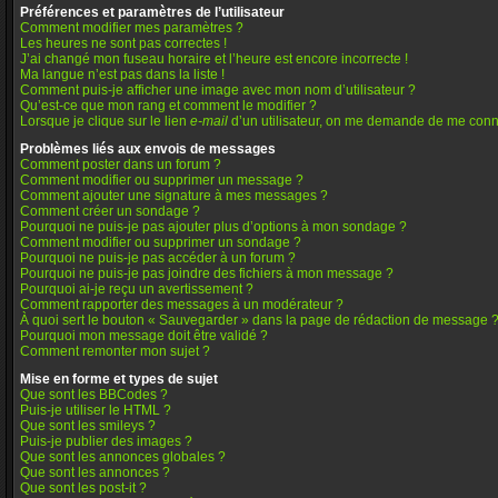
Préférences et paramètres de l’utilisateur
Comment modifier mes paramètres ?
Les heures ne sont pas correctes !
J’ai changé mon fuseau horaire et l’heure est encore incorrecte !
Ma langue n’est pas dans la liste !
Comment puis-je afficher une image avec mon nom d’utilisateur ?
Qu’est-ce que mon rang et comment le modifier ?
Lorsque je clique sur le lien
e-mail
d’un utilisateur, on me demande de me conn
Problèmes liés aux envois de messages
Comment poster dans un forum ?
Comment modifier ou supprimer un message ?
Comment ajouter une signature à mes messages ?
Comment créer un sondage ?
Pourquoi ne puis-je pas ajouter plus d’options à mon sondage ?
Comment modifier ou supprimer un sondage ?
Pourquoi ne puis-je pas accéder à un forum ?
Pourquoi ne puis-je pas joindre des fichiers à mon message ?
Pourquoi ai-je reçu un avertissement ?
Comment rapporter des messages à un modérateur ?
À quoi sert le bouton « Sauvegarder » dans la page de rédaction de message 
Pourquoi mon message doit être validé ?
Comment remonter mon sujet ?
Mise en forme et types de sujet
Que sont les BBCodes ?
Puis-je utiliser le HTML ?
Que sont les smileys ?
Puis-je publier des images ?
Que sont les annonces globales ?
Que sont les annonces ?
Que sont les post-it ?