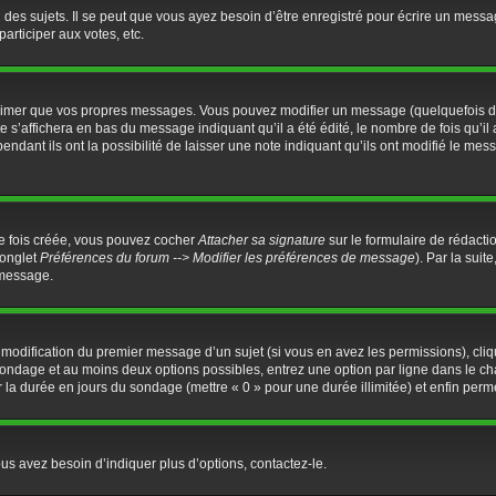
es sujets. Il se peut que vous ayez besoin d’être enregistré pour écrire un messa
participer aux votes, etc.
rimer que vos propres messages. Vous pouvez modifier un message (quelquefois dan
’affichera en bas du message indiquant qu’il a été édité, le nombre de fois qu’il a
dant ils ont la possibilité de laisser une note indiquant qu’ils ont modifié le mess
ne fois créée, vous pouvez cocher
Attacher sa signature
sur le formulaire de rédacti
(onglet
Préférences du forum --> Modifier les préférences de message
). Par la sui
 message.
a modification du premier message d’un sujet (si vous en avez les permissions), cliq
u sondage et au moins deux options possibles, entrez une option par ligne dans l
ter la durée en jours du sondage (mettre « 0 » pour une durée illimitée) et enfin perme
us avez besoin d’indiquer plus d’options, contactez-le.