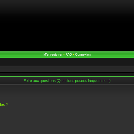
M’enregistrer
•
FAQ
•
Connexion
Foire aux questions (Questions posées fréquemment)
tés ?