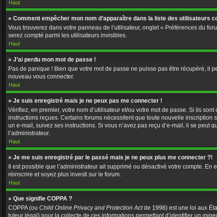
Haut
» Comment empêcher mon nom d’apparaître dans la liste des utilisateurs c
Vous trouverez dans votre panneau de l’utilisateur, onglet « Préférences du foru
serez compté parmi les utilisateurs invisibles.
Haut
» J’ai perdu mon mot de passe !
Pas de panique ! Bien que votre mot de passe ne puisse pas être récupéré, il peut
nouveau vous connecter.
Haut
» Je suis enregistré mais je ne peux pas me connecter !
Vérifiez, en premier, votre nom d’utilisateur et/ou votre mot de passe. Si ils sont
instructions reçues. Certains forums nécessitent que toute nouvelle inscription 
un e-mail, suivez ses instructions. Si vous n’avez pas reçu d’e-mail, il se peut q
l’administrateur.
Haut
» Je me suis enregistré par le passé mais je ne peux plus me connecter ?!
Il est possible que l’administrateur ait supprimé ou désactivé votre compte. En ef
réinscrire et soyez plus investi sur le forum.
Haut
» Que signifie COPPA ?
COPPA (ou
Child Online Privacy and Protection Act
de 1998) est une loi aux Éta
tuteur légal) pour la collecte de ces informations permettant d’identifier un min