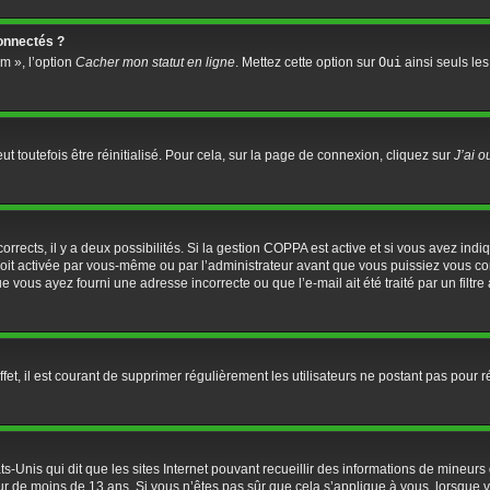
onnectés ?
m », l’option
Cacher mon statut en ligne
. Mettez cette option sur
Oui
ainsi seuls les
 toutefois être réinitialisé. Pour cela, sur la page de connexion, cliquez sur
J’ai 
 corrects, il y a deux possibilités. Si la gestion COPPA est active et si vous avez ind
soit activée par vous-même ou par l’administrateur avant que vous puissiez vous conn
ue vous ayez fourni une adresse incorrecte ou que l’e-mail ait été traité par un filtr
fet, il est courant de supprimer régulièrement les utilisateurs ne postant pas pour r
ts-Unis qui dit que les sites Internet pouvant recueillir des informations de mineu
eur de moins de 13 ans. Si vous n’êtes pas sûr que cela s’applique à vous, lorsque v