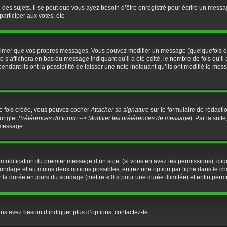
es sujets. Il se peut que vous ayez besoin d’être enregistré pour écrire un messa
participer aux votes, etc.
rimer que vos propres messages. Vous pouvez modifier un message (quelquefois dan
’affichera en bas du message indiquant qu’il a été édité, le nombre de fois qu’il a
dant ils ont la possibilité de laisser une note indiquant qu’ils ont modifié le mess
ne fois créée, vous pouvez cocher
Attacher sa signature
sur le formulaire de rédacti
(onglet
Préférences du forum --> Modifier les préférences de message
). Par la sui
 message.
a modification du premier message d’un sujet (si vous en avez les permissions), cliq
u sondage et au moins deux options possibles, entrez une option par ligne dans l
ter la durée en jours du sondage (mettre « 0 » pour une durée illimitée) et enfin perme
us avez besoin d’indiquer plus d’options, contactez-le.