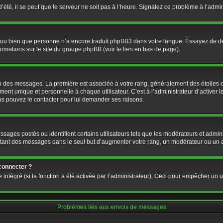
’été, il se peut que le serveur ne soit pas à l’heure. Signalez ce problème à l’admin
e ou bien que personne n’a encore traduit phpBB3 dans votre langue. Essayez de dema
formations sur le site du groupe phpBB (voir le lien en bas de page).
ion des messages. La première est associée à votre rang, généralement des étoiles 
 unique et personnelle à chaque utilisateur. C’est à l’administrateur d’activer les
Vous pouvez le contacter pour lui demander ses raisons.
ages postés ou identifient certains utilisateurs tels que les modérateurs et admini
postant des messages dans le seul but d’augmenter votre rang, un modérateur ou un
connecter ?
 intégré (si la fonction a été activée par l’administrateur). Ceci pour empêcher un us
Problèmes liés aux envois de messages