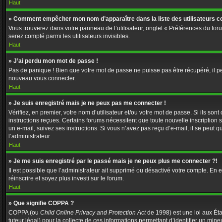
Haut
» Comment empêcher mon nom d’apparaître dans la liste des utilisateurs c
Vous trouverez dans votre panneau de l’utilisateur, onglet « Préférences du foru
serez compté parmi les utilisateurs invisibles.
Haut
» J’ai perdu mon mot de passe !
Pas de panique ! Bien que votre mot de passe ne puisse pas être récupéré, il peut
nouveau vous connecter.
Haut
» Je suis enregistré mais je ne peux pas me connecter !
Vérifiez, en premier, votre nom d’utilisateur et/ou votre mot de passe. Si ils sont
instructions reçues. Certains forums nécessitent que toute nouvelle inscription 
un e-mail, suivez ses instructions. Si vous n’avez pas reçu d’e-mail, il se peut q
l’administrateur.
Haut
» Je me suis enregistré par le passé mais je ne peux plus me connecter ?!
Il est possible que l’administrateur ait supprimé ou désactivé votre compte. En ef
réinscrire et soyez plus investi sur le forum.
Haut
» Que signifie COPPA ?
COPPA (ou
Child Online Privacy and Protection Act
de 1998) est une loi aux Éta
tuteur légal) pour la collecte de ces informations permettant d’identifier un min