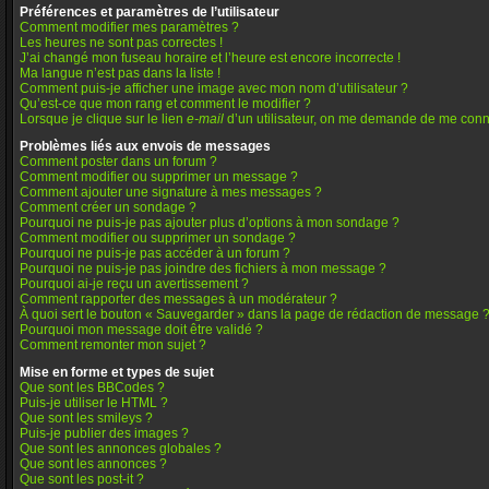
Préférences et paramètres de l’utilisateur
Comment modifier mes paramètres ?
Les heures ne sont pas correctes !
J’ai changé mon fuseau horaire et l’heure est encore incorrecte !
Ma langue n’est pas dans la liste !
Comment puis-je afficher une image avec mon nom d’utilisateur ?
Qu’est-ce que mon rang et comment le modifier ?
Lorsque je clique sur le lien
e-mail
d’un utilisateur, on me demande de me conn
Problèmes liés aux envois de messages
Comment poster dans un forum ?
Comment modifier ou supprimer un message ?
Comment ajouter une signature à mes messages ?
Comment créer un sondage ?
Pourquoi ne puis-je pas ajouter plus d’options à mon sondage ?
Comment modifier ou supprimer un sondage ?
Pourquoi ne puis-je pas accéder à un forum ?
Pourquoi ne puis-je pas joindre des fichiers à mon message ?
Pourquoi ai-je reçu un avertissement ?
Comment rapporter des messages à un modérateur ?
À quoi sert le bouton « Sauvegarder » dans la page de rédaction de message 
Pourquoi mon message doit être validé ?
Comment remonter mon sujet ?
Mise en forme et types de sujet
Que sont les BBCodes ?
Puis-je utiliser le HTML ?
Que sont les smileys ?
Puis-je publier des images ?
Que sont les annonces globales ?
Que sont les annonces ?
Que sont les post-it ?