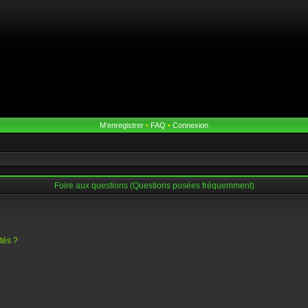
M’enregistrer
•
FAQ
•
Connexion
Foire aux questions (Questions posées fréquemment)
tés ?