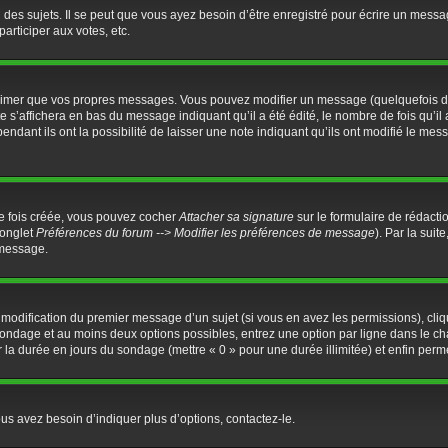
es sujets. Il se peut que vous ayez besoin d’être enregistré pour écrire un messa
participer aux votes, etc.
rimer que vos propres messages. Vous pouvez modifier un message (quelquefois dan
’affichera en bas du message indiquant qu’il a été édité, le nombre de fois qu’il a
dant ils ont la possibilité de laisser une note indiquant qu’ils ont modifié le mess
ne fois créée, vous pouvez cocher
Attacher sa signature
sur le formulaire de rédacti
(onglet
Préférences du forum --> Modifier les préférences de message
). Par la sui
 message.
a modification du premier message d’un sujet (si vous en avez les permissions), cliq
u sondage et au moins deux options possibles, entrez une option par ligne dans l
ter la durée en jours du sondage (mettre « 0 » pour une durée illimitée) et enfin perme
us avez besoin d’indiquer plus d’options, contactez-le.