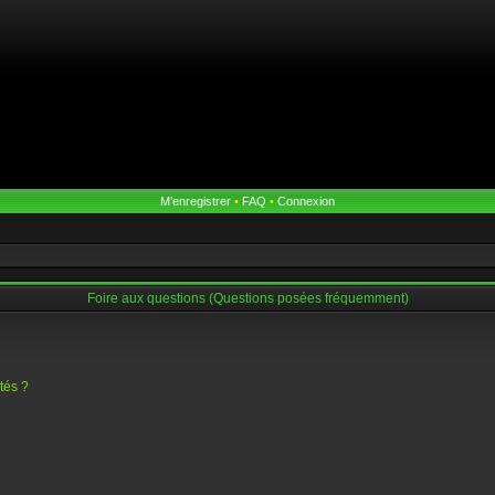
M’enregistrer
•
FAQ
•
Connexion
Foire aux questions (Questions posées fréquemment)
tés ?