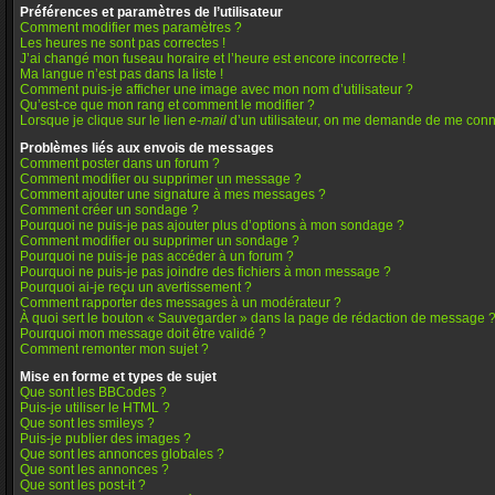
Préférences et paramètres de l’utilisateur
Comment modifier mes paramètres ?
Les heures ne sont pas correctes !
J’ai changé mon fuseau horaire et l’heure est encore incorrecte !
Ma langue n’est pas dans la liste !
Comment puis-je afficher une image avec mon nom d’utilisateur ?
Qu’est-ce que mon rang et comment le modifier ?
Lorsque je clique sur le lien
e-mail
d’un utilisateur, on me demande de me conn
Problèmes liés aux envois de messages
Comment poster dans un forum ?
Comment modifier ou supprimer un message ?
Comment ajouter une signature à mes messages ?
Comment créer un sondage ?
Pourquoi ne puis-je pas ajouter plus d’options à mon sondage ?
Comment modifier ou supprimer un sondage ?
Pourquoi ne puis-je pas accéder à un forum ?
Pourquoi ne puis-je pas joindre des fichiers à mon message ?
Pourquoi ai-je reçu un avertissement ?
Comment rapporter des messages à un modérateur ?
À quoi sert le bouton « Sauvegarder » dans la page de rédaction de message 
Pourquoi mon message doit être validé ?
Comment remonter mon sujet ?
Mise en forme et types de sujet
Que sont les BBCodes ?
Puis-je utiliser le HTML ?
Que sont les smileys ?
Puis-je publier des images ?
Que sont les annonces globales ?
Que sont les annonces ?
Que sont les post-it ?