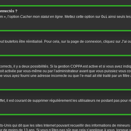
onnectés ?
m », l’option
Cacher mon statut en ligne
. Mettez cette option sur
Oui
ainsi seuls les
 toutefois être réinitialisé. Pour cela, sur la page de connexion, cliquez sur
J’ai 
 corrects, il y a deux possibilités. Si la gestion COPPA est active et si vous avez ind
soit activée par vous-même ou par l’administrateur avant que vous puissiez vous conn
ue vous ayez fourni une adresse incorrecte ou que l’e-mail ait été traité par un filtr
fet, il est courant de supprimer régulièrement les utilisateurs ne postant pas pour r
ts-Unis qui dit que les sites Internet pouvant recueillir des informations de mineu
eur de moins de 13 ans. Si vous n’êtes pas sûr que cela s’applique à vous, lorsque v