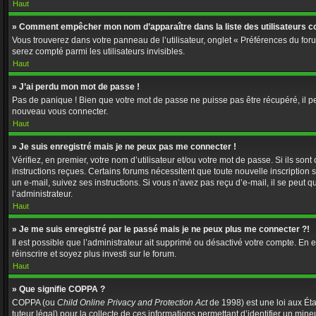
Haut
» Comment empêcher mon nom d’apparaître dans la liste des utilisateurs c
Vous trouverez dans votre panneau de l’utilisateur, onglet « Préférences du foru
serez compté parmi les utilisateurs invisibles.
Haut
» J’ai perdu mon mot de passe !
Pas de panique ! Bien que votre mot de passe ne puisse pas être récupéré, il peut
nouveau vous connecter.
Haut
» Je suis enregistré mais je ne peux pas me connecter !
Vérifiez, en premier, votre nom d’utilisateur et/ou votre mot de passe. Si ils sont
instructions reçues. Certains forums nécessitent que toute nouvelle inscription 
un e-mail, suivez ses instructions. Si vous n’avez pas reçu d’e-mail, il se peut q
l’administrateur.
Haut
» Je me suis enregistré par le passé mais je ne peux plus me connecter ?!
Il est possible que l’administrateur ait supprimé ou désactivé votre compte. En ef
réinscrire et soyez plus investi sur le forum.
Haut
» Que signifie COPPA ?
COPPA (ou
Child Online Privacy and Protection Act
de 1998) est une loi aux Éta
tuteur légal) pour la collecte de ces informations permettant d’identifier un min