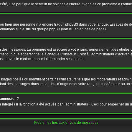
’été, il se peut que le serveur ne soit pas à l’heure. Signalez ce problème à l’admin
e ou bien que personne n’a encore traduit phpBB3 dans votre langue. Essayez de dema
formations sur le site du groupe phpBB (voir le lien en bas de page).
ion des messages. La première est associée à votre rang, généralement des étoiles 
 unique et personnelle à chaque utilisateur. C’est à l’administrateur d’activer les
Vous pouvez le contacter pour lui demander ses raisons.
ages postés ou identifient certains utilisateurs tels que les modérateurs et admini
postant des messages dans le seul but d’augmenter votre rang, un modérateur ou un
connecter ?
 intégré (si la fonction a été activée par l’administrateur). Ceci pour empêcher un us
Problèmes liés aux envois de messages