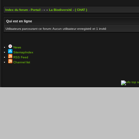
Index du forum
-
Portail
- » »
La Biodiversité
-
{ CHAT }
Qui est en ligne
Utilisateurs parcourant ce forum: Aucun utilisateur enregistré et 1 invité
News
SitemapIndex
RSS Feed
Channel list