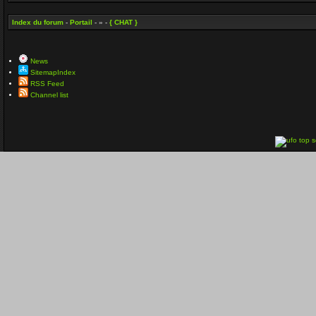
Index du forum
-
Portail
- » -
{ CHAT }
News
SitemapIndex
RSS Feed
Channel list