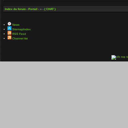
Index du forum
-
Portail
- » -
{ CHAT }
News
SitemapIndex
RSS Feed
Channel list