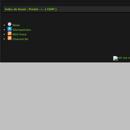
Index du forum
-
Portail
- » -
{ CHAT }
News
SitemapIndex
RSS Feed
Channel list