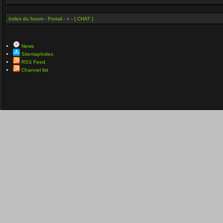
Index du forum
-
Portail
- » -
{ CHAT }
News
SitemapIndex
RSS Feed
Channel list