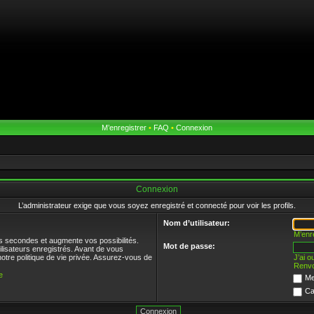
M’enregistrer
•
FAQ
•
Connexion
Connexion
L’administrateur exige que vous soyez enregistré et connecté pour voir les profils.
Nom d’utilisateur:
M’enr
s secondes et augmente vos possibilités.
Mot de passe:
ilisateurs enregistrés. Avant de vous
notre politique de vie privée. Assurez-vous de
J’ai 
Renvo
e
Me
Ca