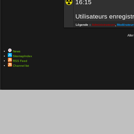
16:15
Utilisateurs enregist
Légende ::
Administrateurs
,
Modérateur
Aller
News
SitemapIndex
RSS Feed
Channel list