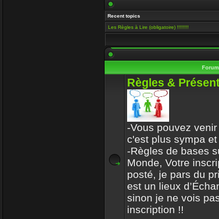
Salut Venusia, oui je ve
Recent topics
histoire de conserver le 
Les Règles à Lire (obligatoire) !!!!!!!!
Enjoy
15 Mai 2019 00:13
Il y a encore quelqu'un i
Foru
VénusiaBis
Règles & Présent
10 Mai 2019 11:53
Merci frérot d'avoir, po
ans
-Vous pouvez venir 
mastercoach
c'est plus sympa et
31 Déc 2017 10:32
-Règles de bases s
Monde, Votre inscri
l-iap-t3413.html
posté, je pars du p
Enjoy
est un lieux d’Écha
30 Déc 2017 16:47
sinon je ne vois pas
Bon voyage frerot
inscription !!