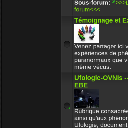
Enjoy
Sous-forum:
>>>L
30 Déc 2017 16:32
forum<<<
Circle avait toujours le b
Témoignage et E
respectait l'environeme
Enjoy
30 Déc 2017 16:32
Venez partager ici
expériences de p
paranormaux que v
même vécus.
Ufologie-OVNIs --
EBE
Rubrique consacrée
ainsi qu'aux phén
Ufologie, documenta