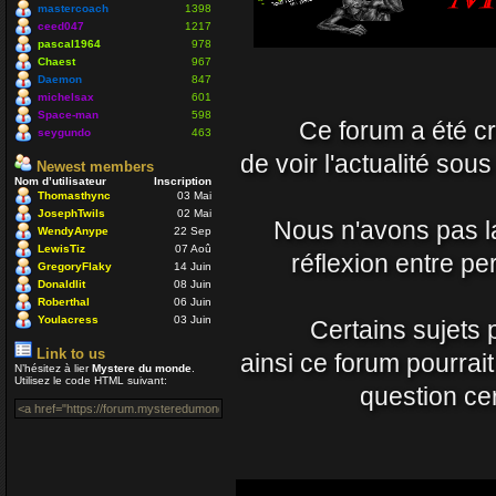
Nounours
mastercoach
1398
19 Avr 2021 09:33
ceed047
1217
pascal1964
978
Chaest
967
J'ignore si il y a toujo
Daemon
847
nostalgique de mon côt
michelsax
601
Space-man
598
Ce forum a été cré
vous prenez soin de vo
seygundo
463
Daemon
de voir l'actualité sou
Newest members
15 Avr 2021 23:54
Nom d’utilisateur
Inscription
Thomasthync
03 Mai
JosephTwils
02 Mai
Un coucou en passant, 
Nous n'avons pas la 
WendyAnype
22 Sep
LewisTiz
07 Aoû
Nounours
réflexion entre p
GregoryFlaky
14 Juin
08 Nov 2020 18:08
Donaldlit
08 Juin
Roberthal
06 Juin
ola à toutes et à tous
Youlacress
03 Juin
Certains sujets 
mastercoach
Link to us
ainsi ce forum pourrai
29 Juil 2020 10:30
N’hésitez à lier
Mystere du monde
.
Utilisez le code HTML suivant:
question cer
Salut Venusia oui je p
Enjoy
04 Juil 2020 22:42