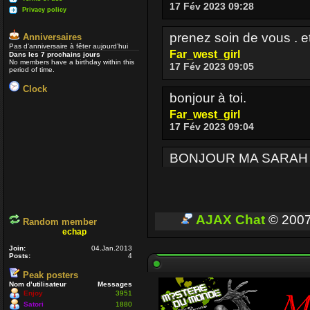
17 Fév 2023 09:28
Privacy policy
prenez soin de vous . e
Anniversaires
Pas d’anniversaire à fêter aujourd’hui
Far_west_girl
Dans les 7 prochains jours
No members have a birthday within this
17 Fév 2023 09:05
period of time.
Clock
bonjour à toi.
Far_west_girl
17 Fév 2023 09:04
BONJOUR MA SARAH
Enjoy
17 Fév 2023 08:36
BONJOUR A TOUT CEUX
AJAX Chat
© 200
Random member
echap
Enjoy
03 Oct 2022 16:13
Join:
04.Jan.2013
Posts:
4
Peak posters
Je passe parfois
Un p
Nom d’utilisateur
Messages
voir si ceux qui sont enc
Enjoy
3951
Satori
1880