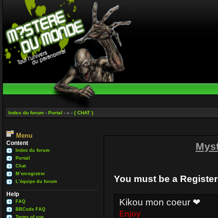
Index du forum
-
Portal
- » -
{ CHAT }
Menu
Content
Mys
Index du forum
Portail
Chat
M’enregistrer
You must be a Register
L’équipe du forum
Help
Kikou mon coeur ❤
FAQ
BBCode FAQ
Enjoy
Terms of use