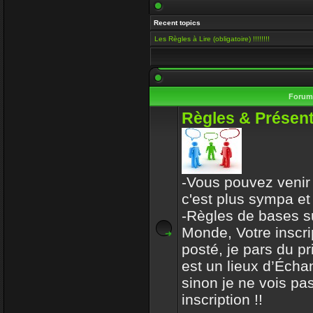
Salut Venusia, oui je ve
Recent topics
histoire de conserver le 
Les Règles à Lire (obligatoire) !!!!!!!!
Enjoy
15 Mai 2019 00:13
Il y a encore quelqu'un i
Foru
VénusiaBis
Règles & Présent
10 Mai 2019 11:53
Merci frérot d'avoir, po
ans
-Vous pouvez venir 
mastercoach
c'est plus sympa et
31 Déc 2017 10:32
-Règles de bases s
Monde, Votre inscri
l-iap-t3413.html
posté, je pars du p
Enjoy
est un lieux d’Écha
30 Déc 2017 16:47
sinon je ne vois pas
Bon voyage frerot
inscription !!