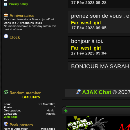
17 Fév 2023 09:28
Privacy policy
prenez soin de vous . e
Anniversaires
Pas d’anniversaire à fêter aujourd’hui
Far_west_girl
Dans les 7 prochains jours
No members have a birthday within this
17 Fév 2023 09:05
period of time.
Clock
bonjour à toi.
Far_west_girl
17 Fév 2023 09:04
BONJOUR MA SARAH
Enjoy
17 Fév 2023 08:36
BONJOUR A TOUT CEUX
AJAX Chat
© 200
Random member
BrauuTaro
Enjoy
03 Oct 2022 16:13
Join:
21.Mai.2025
Posts:
0
Occupation:
Health
Location:
Austria
Je passe parfois
Un p
Web page
voir si ceux qui sont enc
Peak posters
Nom d’utilisateur
Messages