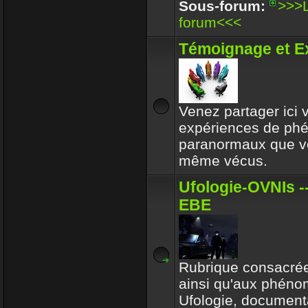
Enjoy
Sous-forum:
>>>L
30 Déc 2017 16:32
forum<<<
Circle avait toujours le b
Témoignage et E
respectait l'environeme
Enjoy
30 Déc 2017 16:32
Venez partager ici
expériences de p
paranormaux que v
même vécus.
Ufologie-OVNIs --
EBE
Rubrique consacrée
ainsi qu'aux phén
Ufologie, documenta