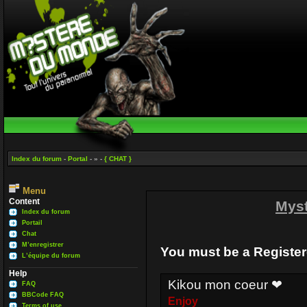
Index du forum
-
Portal
- » -
{ CHAT }
Menu
Content
Mys
Index du forum
Portail
Chat
M’enregistrer
You must be a Register
L’équipe du forum
Help
Kikou mon coeur ❤
FAQ
BBCode FAQ
Enjoy
Terms of use