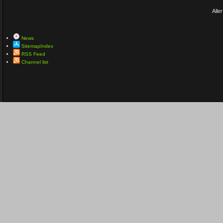
Aller
News
SitemapIndex
RSS Feed
Channel list