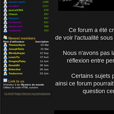
Nounours
mastercoach
1398
19 Avr 2021 09:33
ceed047
1217
pascal1964
978
Chaest
967
J'ignore si il y a toujo
Daemon
847
nostalgique de mon côt
michelsax
601
Space-man
598
Ce forum a été cré
vous prenez soin de vo
seygundo
463
Daemon
de voir l'actualité sou
Newest members
15 Avr 2021 23:54
Nom d’utilisateur
Inscription
Thomasthync
03 Mai
JosephTwils
02 Mai
Un coucou en passant, 
Nous n'avons pas la 
WendyAnype
22 Sep
LewisTiz
07 Aoû
Nounours
réflexion entre p
GregoryFlaky
14 Juin
08 Nov 2020 18:08
Donaldlit
08 Juin
Roberthal
06 Juin
ola à toutes et à tous
Youlacress
03 Juin
Certains sujets 
mastercoach
Link to us
ainsi ce forum pourrai
29 Juil 2020 10:30
N’hésitez à lier
Mystere du monde
.
Utilisez le code HTML suivant:
question cer
Salut Venusia oui je p
Enjoy
04 Juil 2020 22:42