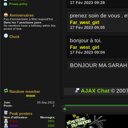
17 Fév 2023 09:28
Privacy policy
prenez soin de vous . e
Anniversaires
Pas d’anniversaire à fêter aujourd’hui
Far_west_girl
Dans les 7 prochains jours
No members have a birthday within this
17 Fév 2023 09:05
period of time.
Clock
bonjour à toi.
Far_west_girl
17 Fév 2023 09:04
BONJOUR MA SARAH
Enjoy
17 Fév 2023 08:36
BONJOUR A TOUT CEUX
AJAX Chat
© 200
Random member
moon
Enjoy
03 Oct 2022 16:13
Join:
05.Sep.2013
Posts:
2
Peak posters
Je passe parfois
Un p
Nom d’utilisateur
Messages
voir si ceux qui sont enc
Enjoy
3951
Satori
1880