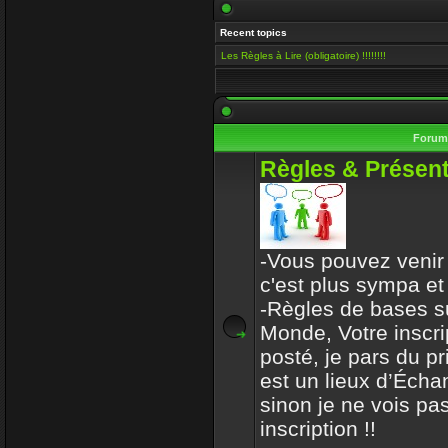
Salut Venusia, oui je ve
Recent topics
histoire de conserver le 
Les Règles à Lire (obligatoire) !!!!!!!!
Enjoy
15 Mai 2019 00:13
Il y a encore quelqu'un i
Foru
VénusiaBis
Règles & Présent
10 Mai 2019 11:53
Merci frérot d'avoir, po
ans
-Vous pouvez venir 
mastercoach
c'est plus sympa et
31 Déc 2017 10:32
-Règles de bases s
Monde, Votre inscri
l-iap-t3413.html
posté, je pars du p
Enjoy
est un lieux d’Écha
30 Déc 2017 16:47
sinon je ne vois pas
Bon voyage frerot
inscription !!