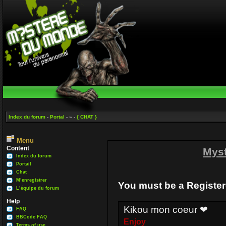
Index du forum
-
Portal
- » -
{ CHAT }
Menu
Content
Mys
Index du forum
Portail
Chat
M’enregistrer
You must be a Register
L’équipe du forum
Help
Kikou mon coeur ❤
FAQ
BBCode FAQ
Enjoy
Terms of use