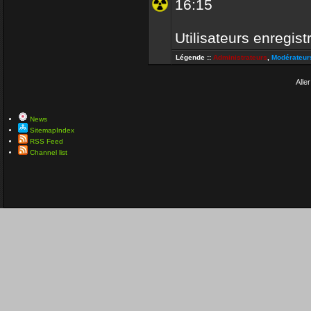
16:15
Utilisateurs enregist
Légende ::
Administrateurs
,
Modérateur
Aller
News
SitemapIndex
RSS Feed
Channel list