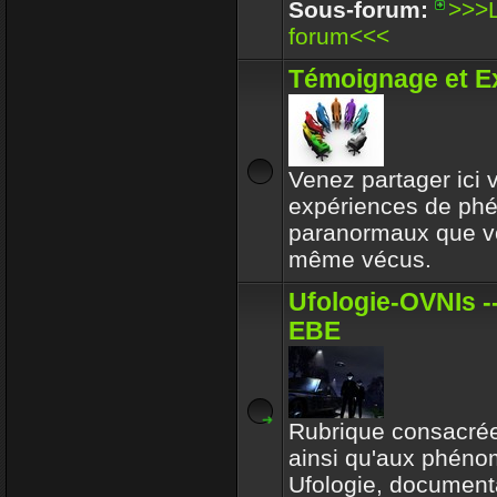
Enjoy
Sous-forum:
>>>L
30 Déc 2017 16:32
forum<<<
Circle avait toujours le b
Témoignage et E
respectait l'environeme
Enjoy
30 Déc 2017 16:32
Venez partager ici
expériences de p
paranormaux que v
même vécus.
Ufologie-OVNIs --
EBE
Rubrique consacrée
ainsi qu'aux phén
Ufologie, documenta