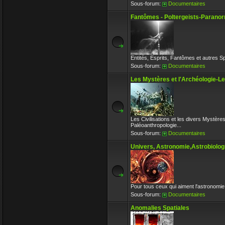
Sous-forum:
Documentaires
Fantômes - Poltergeists-Paranor
Entités, Esprits, Fantômes et autres S
Sous-forum:
Documentaires
Les Mystères et l'Archéologie-L
Les Civilisations et les divers Mystère
Paléoanthropologie...
Sous-forum:
Documentaires
Univers, Astronomie,Astrobiologi
Pour tous ceux qui aiment l'astronomie 
Sous-forum:
Documentaires
Anomalies Spatiales