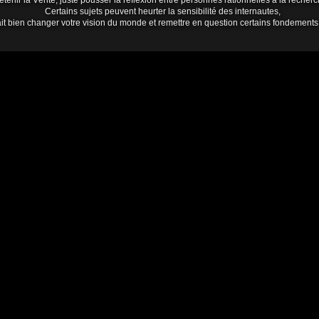
tenir la Vérité, juste pousser la réflexion entre personnes rationnelles à la rech
Certains sujets peuvent heurter la sensibilité des internautes,
it bien changer votre vision du monde et remettre en question certains fondements de 
raves en ce moment et encore plus quand un ami dècéde , un oiseau c'est envolé il
ent
es !