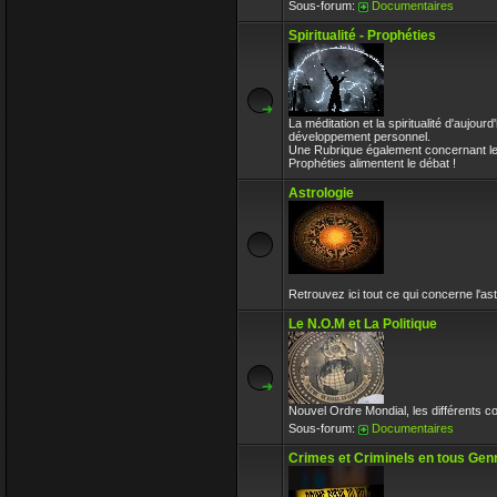
Sous-forum:
Documentaires
Spiritualité - Prophéties
La méditation et la spiritualité d'aujou
développement personnel.
Une Rubrique également concernant les 
Prophéties alimentent le débat !
Astrologie
Retrouvez ici tout ce qui concerne l'ast
Le N.O.M et La Politique
Nouvel Ordre Mondial, les différents co
Sous-forum:
Documentaires
Crimes et Criminels en tous Gen