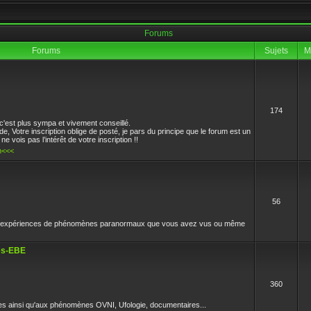
Forums
Forums
Sujets
M
174
es sciences et l'oeil vif il respectait l'environement et ne supportait pas la connerie 
c'est plus sympa et vivement conseillé.
 Votre inscription oblige de posté, je pars du principe que le forum est un
e vois pas l’intérêt de votre inscription !!
m<<<
56
et expériences de phénomènes paranormaux que vous avez vus ou même
res-EBE
360
es ainsi qu'aux phénomènes OVNI, Ufologie, documentaires...