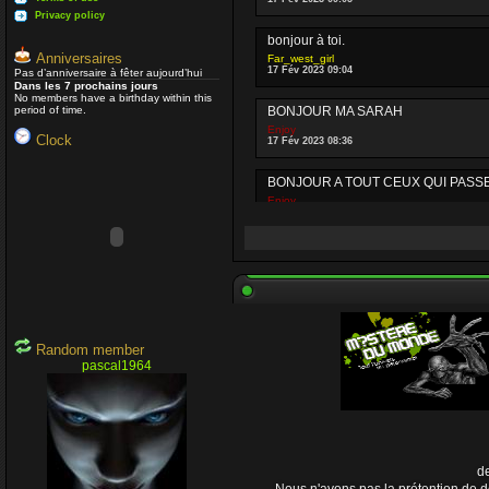
Privacy policy
bonjour à toi.
Anniversaires
Far_west_girl
17 Fév 2023 09:04
Pas d’anniversaire à fêter aujourd’hui
Dans les 7 prochains jours
No members have a birthday within this
period of time.
BONJOUR MA SARAH
Enjoy
Clock
17 Fév 2023 08:36
BONJOUR A TOUT CEUX QUI PASSE PA
Enjoy
03 Oct 2022 16:13
Je passe parfois
Un peu dans la mê
Nounours
19 Avr 2021 09:33
J'ignore si il y a toujours des gens q
que vous prenez soin de vous.
Random member
pascal1964
Daemon
15 Avr 2021 23:54
Un coucou en passant, j'espère que 
Nounours
08 Nov 2020 18:08
de