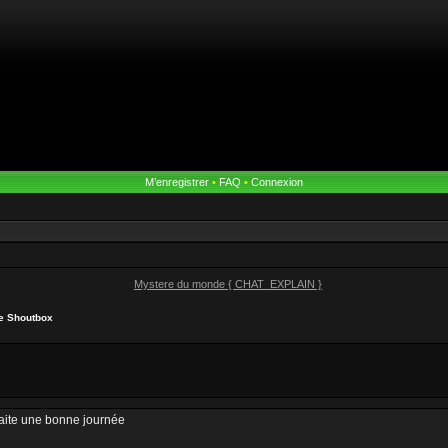
M’enregistrer
•
FAQ
•
Connexion
Mystere du monde { CHAT_EXPLAIN }
he Shoutbox
haite une bonne journée