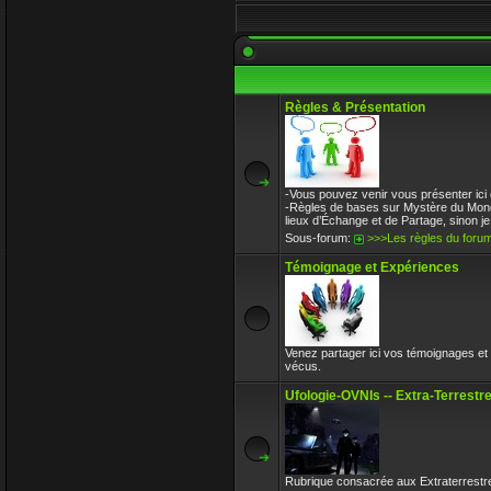
31 Déc 2017 10:32
l-iap-t3413.html
Enjoy
30 Déc 2017 16:47
Règles & Présentation
Bon voyage frerot
Enjoy
30 Déc 2017 16:32
Circle avait toujours le bon avis sur l
-Vous pouvez venir vous présenter ici 
Enjoy
-Règles de bases sur Mystère du Monde,
30 Déc 2017 16:32
lieux d’Échange et de Partage, sinon je n
Sous-forum:
>>>Les règles du foru
Témoignage et Expériences
Venez partager ici vos témoignages 
vécus.
Ufologie-OVNIs -- Extra-Terrest
Rubrique consacrée aux Extraterrestr