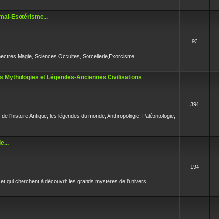
mal-Esotérisme...
93
pectres,Magie, Sciences Occultes, Sorcellerie,Exorcisme...
es Mythologies et Légendes-Anciennes Civilisations
394
s de l'histoire Antique, les légendes du monde, Anthropologie, Paléontologie,
e...
194
et qui cherchent à découvrir les grands mystères de l'univers.....