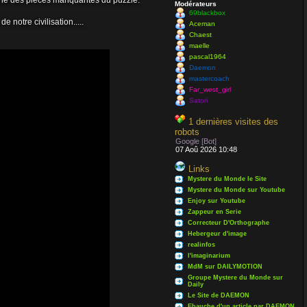
erche des pièces manquantes du puzzle.
Modérateurs
69blackbox
notre civilisation.....
Aceman
Chaest
maelle
pascal1964
Daemon
mastercoach
Far_west_girl
Satori
1 dernières visites des
robots
Google [Bot]
07 Aoû 2026 10:48
Links
Mystere du Monde le Site
 est libre à
Mystere du Monde sur Youtube
Enjoy sur Youtube
Zappeur en Serie
Correcteur D'Orthographe
Hebergeur d'image
realinfos
l'imaginarium
MdM sur DAILYMOTION
Groupe Mystere du Monde sur
Daily
Le Site de DAEMON
Ebauche d'un article par DAEMON