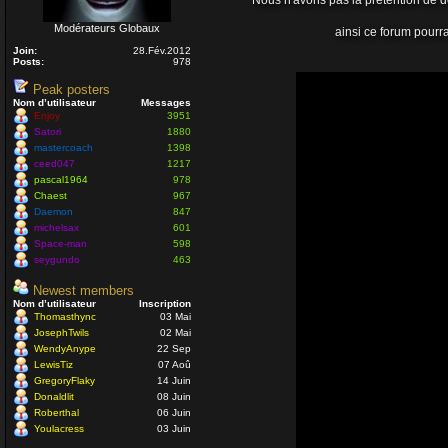
Nous n'avons pas la prétention de dé
ola à toutes et à tous
mastercoach
Modérateurs Globaux
ainsi ce forum pourra
29 Juil 2020 10:30
Join:
28.Fév.2012
Posts:
978
Salut Venusia oui je passe souvent
Enjoy
Peak posters
04 Juil 2020 22:42
Nom d’utilisateur
Messages
Enjoy
3951
Satori
1880
Coucou ! Encore du monde ?
mastercoach
1398
VénusiaBis
04 Juil 2020 16:40
ceed047
1217
pascal1964
978
Chaest
967
Merci Enjoy...
Daemon
847
Nounours
michelsax
601
12 Avr 2020 05:54
Space-man
598
seygundo
463
Bonjour à Tous, on vie des moments g
présent
Newest members
Enjoy
Nom d’utilisateur
Inscription
12 Avr 2020 00:54
Thomasthync
03 Mai
JosephTwils
02 Mai
Salut Aceman, Joyeuse fetes égalem
WendyAnype
22 Sep
Enjoy
LewisTiz
07 Aoû
24 Déc 2019 16:53
GregoryFlaky
14 Juin
Donaldlit
08 Juin
Coucou tout le monde, et joyeuses fêt
Roberthal
06 Juin
Aceman
Youlacress
03 Juin
23 Déc 2019 16:27