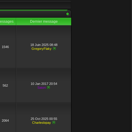
essages
Dernier message
18 Juin 2025 08:48
1546
GregoryFlaky
humaine.
10 Jan 2017 20:54
562
Satori
25 Oct 2025 00:55
2064
Charleslopay