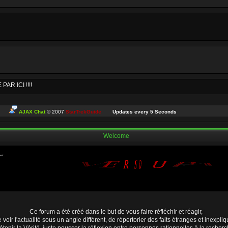
R ICI !!!!
AJAX Chat
© 2007
StarTrekGuide
Updates every
5
Seconds
me idée, par nostalgie et pour voir si ceux qui sont encore là vont bien...
Welcome
ui passent par ici. Petit moment nostalgique de mon côté. J'espère que tout le monde
tous le monde se porte bien
Ce forum a été créé dans le but de vous faire réfléchir et réagir,
 voir l'actualité sous un angle différent, de répertorier des faits étranges et inexpliq