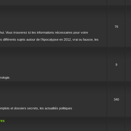
76
rd'hui. Vous trouverez ici les informations nécessaires pour votre
différents sujets autour de l’Apocalypse en 2012, vrai ou fausse, les
9
rologie.
340
mplots et dossiers secrets, les actualités politiques
res