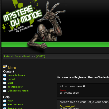
Index du forum
-
Portal
- » -
{ CHAT }
Menu
Content
Index du forum
You must be a Registered User to Chat in t
Portail
Chat
Kikou mon coeur ❤
M’enregistrer
Enjoy
L’équipe du forum
17 Fév 2023 09:28
Help
FAQ
prenez soin de vous . et je vous sou
BBCode FAQ
Far_west_girl
Terms of use
17 Fév 2023 09:05