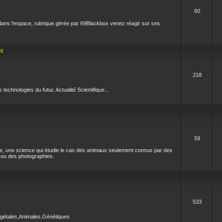
60
ans l'espace, rubrique gérée par 69Blackbox venez réagir sur ses
es
218
technologies du futur, Actualité Scientifique...
59
e, une science qui étudie le cas des animaux seulement connus par des
ou des photographies.
533
égétales,Animales,Génétiques