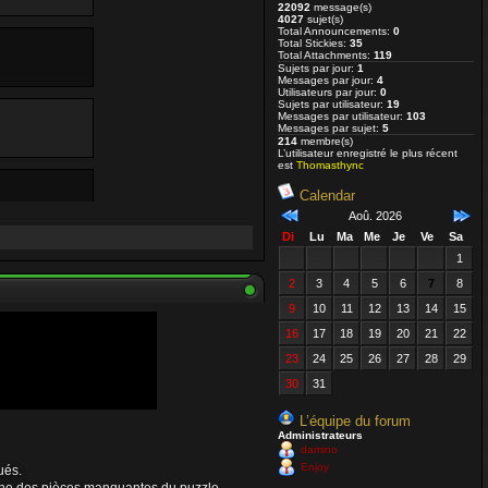
22092
message(s)
4027
sujet(s)
Total Announcements:
0
Total Stickies:
35
Total Attachments:
119
Sujets par jour:
1
Messages par jour:
4
Utilisateurs par jour:
0
Sujets par utilisateur:
19
Messages par utilisateur:
103
Messages par sujet:
5
214
membre(s)
L’utilisateur enregistré le plus récent
est
Thomasthync
Calendar
Aoû. 2026
Di
Lu
Ma
Me
Je
Ve
Sa
1
2
3
4
5
6
7
8
9
10
11
12
13
14
15
 va bien et
16
17
18
19
20
21
22
23
24
25
26
27
28
29
30
31
L’équipe du forum
Administrateurs
damino
Enjoy
ués.