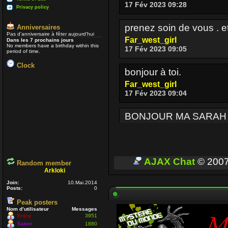
17 Fév 2023 09:28
Privacy policy
prenez soin de vous . e
Anniversaires
Pas d’anniversaire à fêter aujourd’hui
Far_west_girl
Dans les 7 prochains jours
No members have a birthday within this
17 Fév 2023 09:05
period of time.
Clock
bonjour à toi.
Far_west_girl
17 Fév 2023 09:04
BONJOUR MA SARAH
Enjoy
17 Fév 2023 08:36
BONJOUR A TOUT CEUX
AJAX Chat
© 200
Random member
Arkloki
Enjoy
03 Oct 2022 16:13
Join:
10.Mai.2014
Posts:
0
Peak posters
Je passe parfois
Un p
Nom d’utilisateur
Messages
voir si ceux qui sont enc
Enjoy
3951
Satori
1880