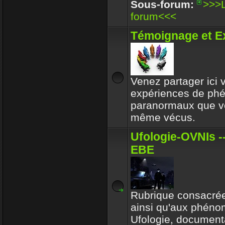
Enjoy
Sous-forum:
>>>L
30 Déc 2017 16:32
forum<<<
Circle avait toujours le b
Témoignage et E
respectait l'environeme
Enjoy
30 Déc 2017 16:32
Venez partager ici
expériences de p
paranormaux que v
même vécus.
Ufologie-OVNIs --
EBE
Rubrique consacrée
ainsi qu'aux phén
Ufologie, documenta