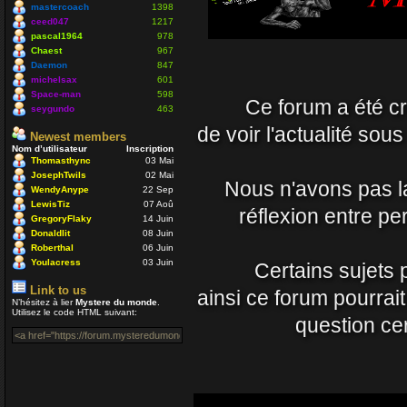
Nounours
mastercoach
1398
19 Avr 2021 09:33
ceed047
1217
pascal1964
978
Chaest
967
J'ignore si il y a toujo
Daemon
847
nostalgique de mon côt
michelsax
601
Space-man
598
Ce forum a été cré
vous prenez soin de vo
seygundo
463
Daemon
de voir l'actualité sou
Newest members
15 Avr 2021 23:54
Nom d’utilisateur
Inscription
Thomasthync
03 Mai
JosephTwils
02 Mai
Un coucou en passant, 
Nous n'avons pas la 
WendyAnype
22 Sep
LewisTiz
07 Aoû
Nounours
réflexion entre p
GregoryFlaky
14 Juin
08 Nov 2020 18:08
Donaldlit
08 Juin
Roberthal
06 Juin
ola à toutes et à tous
Youlacress
03 Juin
Certains sujets 
mastercoach
Link to us
ainsi ce forum pourrai
29 Juil 2020 10:30
N’hésitez à lier
Mystere du monde
.
Utilisez le code HTML suivant:
question cer
Salut Venusia oui je p
Enjoy
04 Juil 2020 22:42