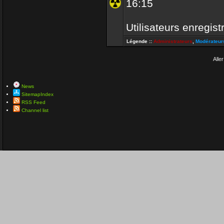
16:15
Utilisateurs enregist
Légende ::
Administrateurs
,
Modérateur
Aller
News
SitemapIndex
RSS Feed
Channel list