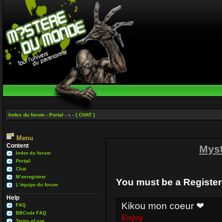
Index du forum
-
Portal
- » -
{ CHAT }
Menu
Content
Mys
Index du forum
Portail
Chat
M’enregistrer
You must be a Register
L’équipe du forum
Help
Kikou mon coeur ❤
FAQ
BBCode FAQ
Enjoy
Terms of use