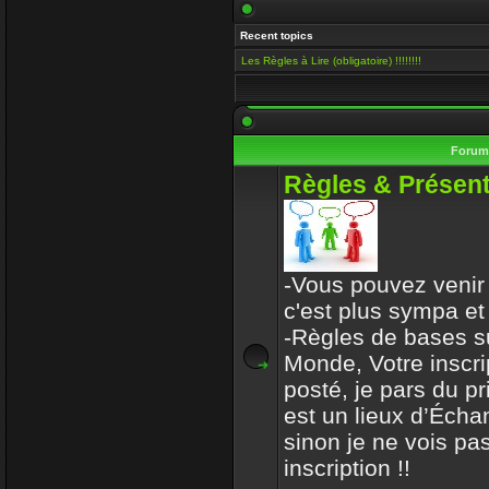
Salut Venusia, oui je ve
Recent topics
histoire de conserver le 
Les Règles à Lire (obligatoire) !!!!!!!!
Enjoy
15 Mai 2019 00:13
Il y a encore quelqu'un i
Foru
VénusiaBis
Règles & Présent
10 Mai 2019 11:53
Merci frérot d'avoir, po
ans
-Vous pouvez venir 
mastercoach
c'est plus sympa et
31 Déc 2017 10:32
-Règles de bases s
Monde, Votre inscri
l-iap-t3413.html
posté, je pars du p
Enjoy
est un lieux d’Écha
30 Déc 2017 16:47
sinon je ne vois pas
Bon voyage frerot
inscription !!