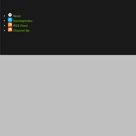
News
SitemapIndex
RSS Feed
Channel list