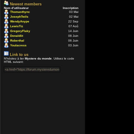
Newest members
Coucou ! Enco
Nom d’utilisateur
Inscription
VénusiaBis
Thomasthync
03 Mai
JosephTwils
02 Mai
04 Juil 2020 16:40
WendyAnype
22 Sep
LewisTiz
07 Aoû
Merci Enjoy...
GregoryFlaky
14 Juin
Donaldlit
08 Juin
Nounours
Roberthal
06 Juin
12 Avr 2020 05:54
Youlacress
03 Juin
Link to us
Bonjour à Tous
N’hésitez à lier
Mystere du monde
. Utilisez le code
HTML suivant:
encore plus qua
libre à présent
Enjoy
12 Avr 2020 00:54
Salut Aceman, 
Enjoy
24 Déc 2019 16:53
Coucou tout le 
Aceman