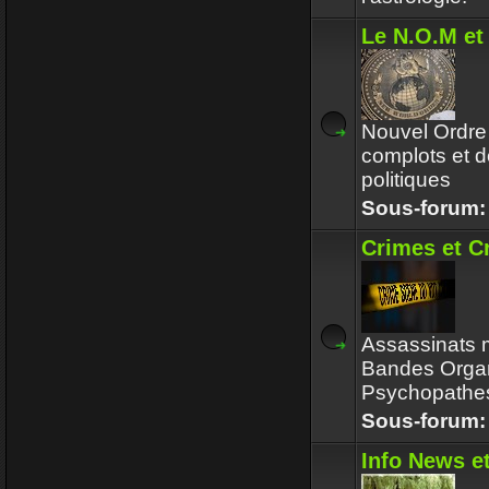
Le N.O.M et 
Nouvel Ordre 
complots et do
politiques
Sous-forum
Crimes et C
Assassinats m
Bandes Organ
Psychopathes
Sous-forum
Info News et