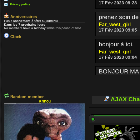
17 Fév 2023 09:28
Privacy policy
prenez soin de
Anniversaires
Pas d’anniversaire à fêter aujourd’hui
Far_west_girl
Dans les 7 prochains jours
No members have a birthday within this period of time.
17 Fév 2023 09:05
Clock
bonjour à toi.
Far_west_girl
17 Fév 2023 09:04
BONJOUR MA
Enjoy
17 Fév 2023 08:36
Random member
BONJOUR A TO
AJAX Cha
Krinou
Enjoy
03 Oct 2022 16:13
Je passe parfo
voir si ceux qui