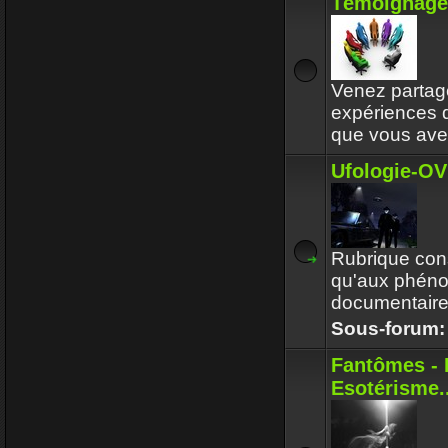
Témoignage 
Enjoy
30 Déc 2017 16:32
Circle avait touj
respectait l'en
Venez partage
expériences
Enjoy
30 Déc 2017 16:32
que vous ave
Ufologie-OV
Rubrique cons
qu'aux phéno
documentaires
Sous-forum
Fantômes - 
Esotérisme..