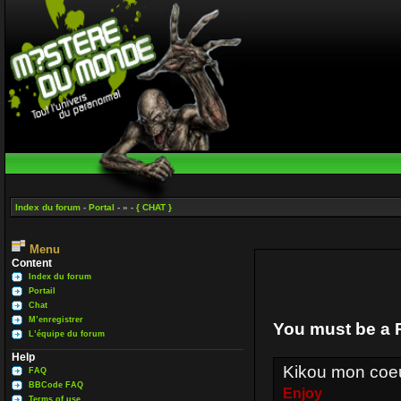
Index du forum
-
Portal
- » -
{ CHAT }
Menu
Content
Index du forum
Portail
Chat
M’enregistrer
You must be a 
L’équipe du forum
Help
Kikou mon coe
FAQ
BBCode FAQ
Enjoy
Terms of use