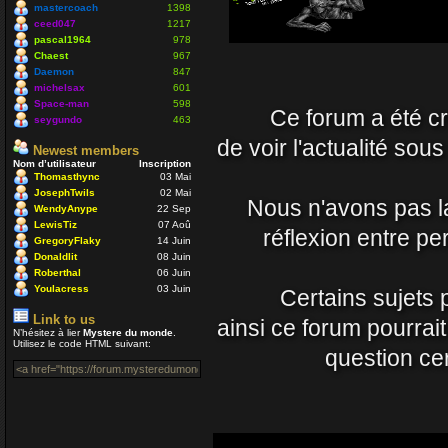
Nounours
mastercoach
1398
19 Avr 2021 09:33
ceed047
1217
pascal1964
978
Chaest
967
J'ignore si il y a toujo
Daemon
847
nostalgique de mon côt
michelsax
601
Space-man
598
Ce forum a été cré
vous prenez soin de vo
seygundo
463
Daemon
de voir l'actualité sou
Newest members
15 Avr 2021 23:54
Nom d’utilisateur
Inscription
Thomasthync
03 Mai
JosephTwils
02 Mai
Un coucou en passant, 
Nous n'avons pas la 
WendyAnype
22 Sep
LewisTiz
07 Aoû
Nounours
réflexion entre p
GregoryFlaky
14 Juin
08 Nov 2020 18:08
Donaldlit
08 Juin
Roberthal
06 Juin
ola à toutes et à tous
Youlacress
03 Juin
Certains sujets 
mastercoach
Link to us
ainsi ce forum pourrai
29 Juil 2020 10:30
N’hésitez à lier
Mystere du monde
.
Utilisez le code HTML suivant:
question cer
Salut Venusia oui je p
Enjoy
04 Juil 2020 22:42