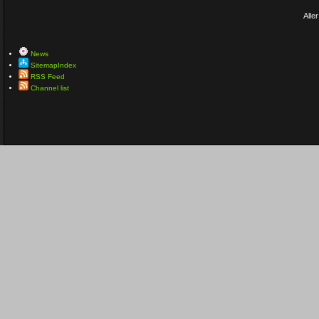
Aller
News
SitemapIndex
RSS Feed
Channel list