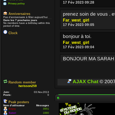
17 Fév 2023 09:28
Privacy policy
prenez soin de vous . e
Anniversaires
Pas d’anniversaire à fêter aujourd’hui
Far_west_girl
Dans les 7 prochains jours
No members have a birthday within this
17 Fév 2023 09:05
period of time.
Clock
bonjour à toi.
Far_west_girl
17 Fév 2023 09:04
BONJOUR MA SARAH
Enjoy
17 Fév 2023 08:36
BONJOUR A TOUT CEUX
AJAX Chat
© 200
Random member
herisson259
Enjoy
03 Oct 2022 16:13
Join:
03.Nov.2013
Posts:
0
Peak posters
Je passe parfois
Un p
Nom d’utilisateur
Messages
voir si ceux qui sont enc
Enjoy
3951
Satori
1880