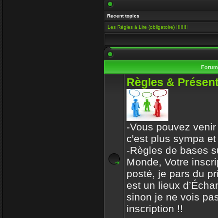
Salut Venusia, oui je ve
Recent topics
histoire de conserver le 
Les Règles à Lire (obligatoire) !!!!!!!!
Enjoy
15 Mai 2019 00:13
Il y a encore quelqu'un i
Foru
VénusiaBis
Règles & Présent
10 Mai 2019 11:53
Merci frérot d'avoir, po
ans
-Vous pouvez venir 
mastercoach
c'est plus sympa et
31 Déc 2017 10:32
-Règles de bases s
Monde, Votre inscri
l-iap-t3413.html
posté, je pars du p
Enjoy
est un lieux d’Écha
30 Déc 2017 16:47
sinon je ne vois pas
Bon voyage frerot
inscription !!