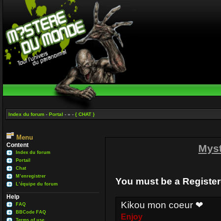
Index du forum
-
Portal
- » -
{ CHAT }
Menu
Content
Mys
Index du forum
Portail
Chat
M’enregistrer
You must be a Register
L’équipe du forum
Help
Kikou mon coeur ❤
FAQ
BBCode FAQ
Enjoy
Terms of use