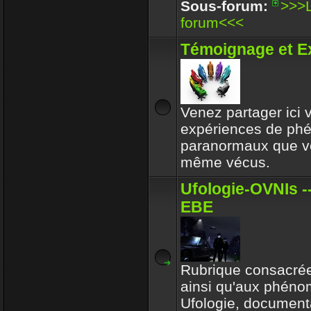
Enjoy
Sous-forum:
>>>L
30 Déc 2017 16:32
forum<<<
Circle avait toujours le b
Témoignage et E
respectait l'environeme
Enjoy
30 Déc 2017 16:32
Venez partager ici
expériences de p
paranormaux que v
même vécus.
Ufologie-OVNIs --
EBE
Rubrique consacrée
ainsi qu'aux phén
Ufologie, documenta