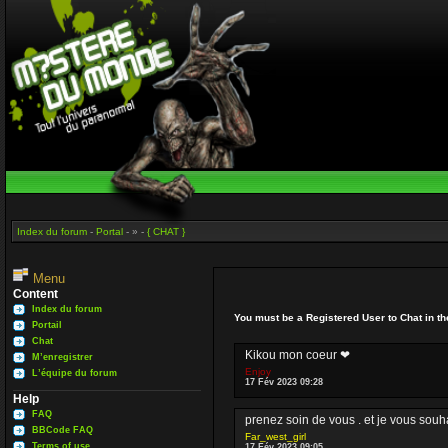
Index du forum
-
Portal
- » -
{ CHAT }
Menu
Content
Index du forum
You must be a Registered User to Chat in t
Portail
Chat
Kikou mon coeur ❤
M’enregistrer
Enjoy
L’équipe du forum
17 Fév 2023 09:28
Help
FAQ
prenez soin de vous . et je vous sou
BBCode FAQ
Far_west_girl
Terms of use
17 Fév 2023 09:05