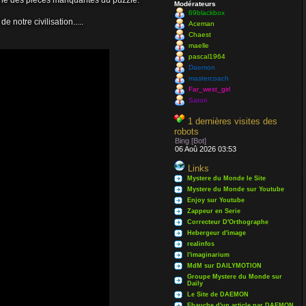
erche des pièces manquantes du puzzle.
Modérateurs
69blackbox
notre civilisation.....
Aceman
Chaest
maelle
pascal1964
Daemon
mastercoach
Far_west_girl
Satori
1 dernières visites des
robots
Bing [Bot]
06 Aoû 2026 03:53
Links
Mystere du Monde le Site
 est libre à
Mystere du Monde sur Youtube
Enjoy sur Youtube
Zappeur en Serie
Correcteur D'Orthographe
Hebergeur d'image
realinfos
l'imaginarium
MdM sur DAILYMOTION
Groupe Mystere du Monde sur
Daily
Le Site de DAEMON
Ebauche d'un article par DAEMON