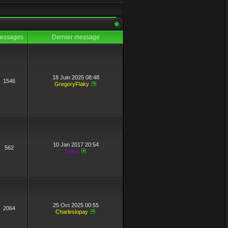
essages
Dernier message
18 Juin 2025 08:48
1546
GregoryFlaky
humaine.
10 Jan 2017 20:54
562
Satori
25 Oct 2025 00:55
2064
Charleslopay