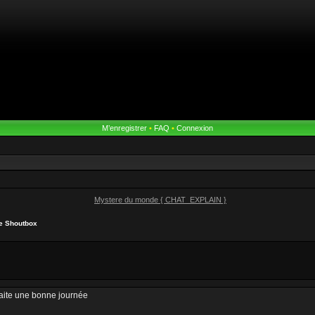
M’enregistrer
•
FAQ
•
Connexion
Mystere du monde { CHAT_EXPLAIN }
he Shoutbox
haite une bonne journée