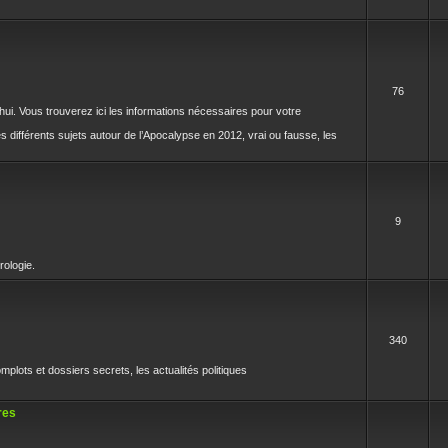
76
rd'hui. Vous trouverez ici les informations nécessaires pour votre
différents sujets autour de l’Apocalypse en 2012, vrai ou fausse, les
9
rologie.
340
mplots et dossiers secrets, les actualités politiques
res