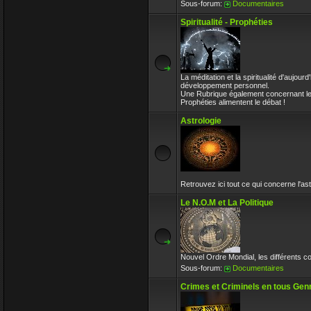
Sous-forum:
Documentaires
Spiritualité - Prophéties
La méditation et la spiritualité d'aujou
développement personnel.
Une Rubrique également concernant les 
Prophéties alimentent le débat !
Astrologie
Retrouvez ici tout ce qui concerne l'ast
Le N.O.M et La Politique
Nouvel Ordre Mondial, les différents co
Sous-forum:
Documentaires
Crimes et Criminels en tous Gen