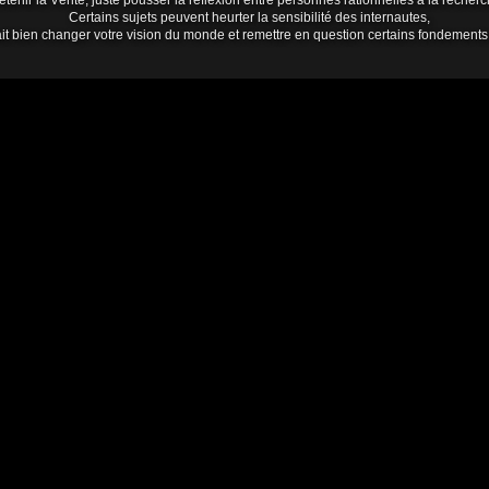
tenir la Vérité, juste pousser la réflexion entre personnes rationnelles à la rech
Certains sujets peuvent heurter la sensibilité des internautes,
it bien changer votre vision du monde et remettre en question certains fondements de 
raves en ce moment et encore plus quand un ami dècéde , un oiseau c'est envolé il
ent
es !