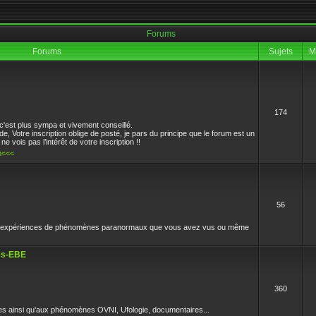
Forums
Forums
Sujets
M
174
es sciences et l'oeil vif il respectait l'environement et ne supportait pas la connerie 
c'est plus sympa et vivement conseillé.
 Votre inscription oblige de posté, je pars du principe que le forum est un
e vois pas l’intérêt de votre inscription !!
m<<<
56
et expériences de phénomènes paranormaux que vous avez vus ou même
res-EBE
360
es ainsi qu'aux phénomènes OVNI, Ufologie, documentaires...