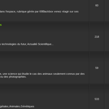
60
ans l'espace, rubrique gérée par 69Blackbox venez réagir sur ses
es
218
technologies du futur, Actualité Scientifique...
59
e, une science qui étudie le cas des animaux seulement connus par des
ou des photographies.
533
égétales,Animales,Génétiques