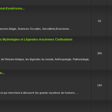
mal-Esotérisme...
93
pectres,Magie, Sciences Occultes, Sorcellerie,Exorcisme...
es Mythologies et Légendes-Anciennes Civilisations
394
s de l'histoire Antique, les légendes du monde, Anthropologie, Paléontologie,
e...
194
et qui cherchent à découvrir les grands mystères de l'univers.....