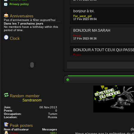
Privacy policy
bonjour à toi.
Anniversaires
Far_west_girl
17 Fév 2023 09:04
Pas d’anniversaire à fêter aujourd’hui
Dans les 7 prochains jours
No members have a birthday within this
period of time.
BONJOUR MA SARAH
Enjoy
Clock
17 Fév 2023 08:36
BONJOUR A TOUT CEUX QUI PASSE PA
Enjoy
03 Oct 2022 16:13
Je passe parfois
Un peu dans la mê
Nounours
19 Avr 2021 09:33
J'ignore si il y a toujours des gens q
que vous prenez soin de vous.
Random member
Sandranom
Daemon
15 Avr 2021 23:54
Join:
06.Nov.2013
Posts:
0
Occupation:
Turism
Un coucou en passant, j'espère que 
Location:
Russia
Nounours
08 Nov 2020 18:08
Peak posters
de
Nom d’utilisateur
Messages
Enjoy
3951