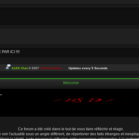
R ICI !!!!
AJAX Chat
© 2007
StarTrekGuide
Updates every
5
Seconds
me idée, par nostalgie et pour voir si ceux qui sont encore là vont bien...
Welcome
ui passent par ici. Petit moment nostalgique de mon côté. J'espère que tout le monde
tous le monde se porte bien
Ce forum a été créé dans le but de vous faire réfléchir et réagir,
 voir l'actualité sous un angle différent, de répertorier des faits étranges et inexpliq