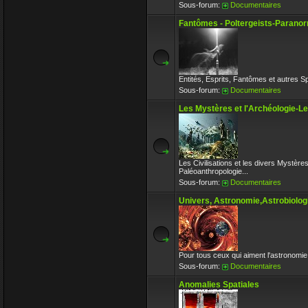
Sous-forum:
Documentaires
Fantômes - Poltergeists-Paranor
Entités, Esprits, Fantômes et autres S
Sous-forum:
Documentaires
Les Mystères et l'Archéologie-L
Les Civilisations et les divers Mystère
Paléoanthropologie...
Sous-forum:
Documentaires
Univers, Astronomie,Astrobiologi
Pour tous ceux qui aiment l'astronomie 
Sous-forum:
Documentaires
Anomalies Spatiales