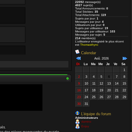
22092
message(s)
4027
sujet(s)
Total Announcements:
0
Total Stickies:
35
Total Attachments:
119
Sujets par jour:
1
Messages par jour:
4
Utilisateurs par jour:
0
Sujets par utilisateur:
19
Messages par utilisateur:
103
Messages par sujet:
5
214
membre(s)
L’utilisateur enregistré le plus récent
est
Thomasthync
Calendar
Aoû. 2026
Di
Lu
Ma
Me
Je
Ve
Sa
1
2
3
4
5
6
7
8
9
10
11
12
13
14
15
 va bien et
16
17
18
19
20
21
22
23
24
25
26
27
28
29
30
31
L’équipe du forum
Administrateurs
damino
Enjoy
ués.