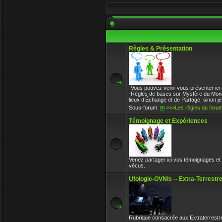
31 Déc 2017 10:32
l-iap-t3413.html
Enjoy
30 Déc 2017 16:47
Règles & Présentation
Bon voyage frerot
Enjoy
30 Déc 2017 16:32
Circle avait toujours le bon avis sur l
-Vous pouvez venir vous présenter ici 
Enjoy
-Règles de bases sur Mystère du Monde,
30 Déc 2017 16:32
lieux d’Échange et de Partage, sinon je n
Sous-forum:
>>>Les règles du foru
Témoignage et Expériences
Venez partager ici vos témoignages 
vécus.
Ufologie-OVNIs -- Extra-Terrest
Rubrique consacrée aux Extraterrestr