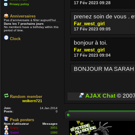
17 Fév 2023 09:28
Privacy policy
prenez soin de vous . e
Anniversaires
Pas d’anniversaire à fêter aujourd’hui
Far_west_girl
Dans les 7 prochains jours
No members have a birthday within this
17 Fév 2023 09:05
period of time.
Clock
bonjour à toi.
Far_west_girl
17 Fév 2023 09:04
BONJOUR MA SARAH
Enjoy
17 Fév 2023 08:36
BONJOUR A TOUT CEUX
AJAX Chat
© 200
Random member
wolkern721
Enjoy
03 Oct 2022 16:13
Join:
14.Jan.2014
Posts:
0
Peak posters
Je passe parfois
Un p
Nom d’utilisateur
Messages
voir si ceux qui sont enc
Enjoy
3951
Satori
1880