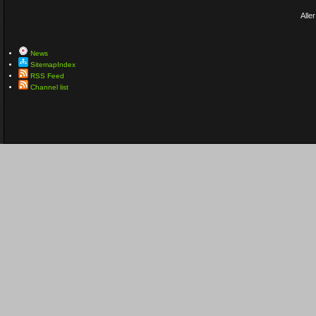
Aller
News
SitemapIndex
RSS Feed
Channel list