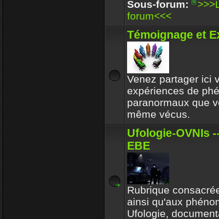
Enjoy
Sous-forum:
>>>L
30 Déc 2017 16:32
forum<<<
Circle avait toujours le b
Témoignage et E
respectait l'environeme
Enjoy
30 Déc 2017 16:32
Venez partager ici
expériences de p
paranormaux que v
même vécus.
Ufologie-OVNIs --
EBE
Rubrique consacrée
ainsi qu'aux phén
Ufologie, documenta