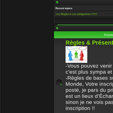
Salut Venusia, oui je ve
Recent topics
histoire de conserver le 
Les Règles à Lire (obligatoire) !!!!!!!!
Enjoy
15 Mai 2019 00:13
Il y a encore quelqu'un i
Foru
VénusiaBis
Règles & Présent
10 Mai 2019 11:53
Merci frérot d'avoir, po
ans
-Vous pouvez venir 
mastercoach
c'est plus sympa et
31 Déc 2017 10:32
-Règles de bases s
Monde, Votre inscri
l-iap-t3413.html
posté, je pars du p
Enjoy
est un lieux d’Écha
30 Déc 2017 16:47
sinon je ne vois pas
Bon voyage frerot
inscription !!