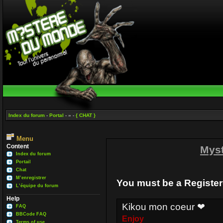
Index du forum
-
Portal
- » -
{ CHAT }
Menu
Content
Mys
Index du forum
Portail
Chat
M’enregistrer
You must be a Register
L’équipe du forum
Help
Kikou mon coeur ❤
FAQ
BBCode FAQ
Enjoy
Terms of use