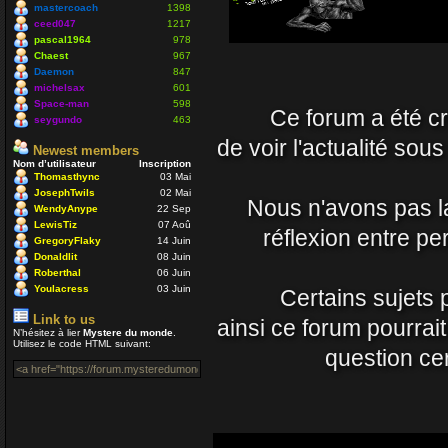
Nounours
mastercoach
1398
19 Avr 2021 09:33
ceed047
1217
pascal1964
978
Chaest
967
J'ignore si il y a toujo
Daemon
847
nostalgique de mon côt
michelsax
601
Space-man
598
Ce forum a été cré
vous prenez soin de vo
seygundo
463
Daemon
de voir l'actualité sou
Newest members
15 Avr 2021 23:54
Nom d’utilisateur
Inscription
Thomasthync
03 Mai
JosephTwils
02 Mai
Un coucou en passant, 
Nous n'avons pas la 
WendyAnype
22 Sep
LewisTiz
07 Aoû
Nounours
réflexion entre p
GregoryFlaky
14 Juin
08 Nov 2020 18:08
Donaldlit
08 Juin
Roberthal
06 Juin
ola à toutes et à tous
Youlacress
03 Juin
Certains sujets 
mastercoach
Link to us
ainsi ce forum pourrai
29 Juil 2020 10:30
N’hésitez à lier
Mystere du monde
.
Utilisez le code HTML suivant:
question cer
Salut Venusia oui je p
Enjoy
04 Juil 2020 22:42