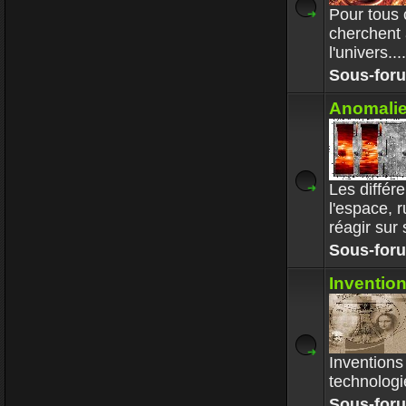
Pour tous 
cherchent 
l'univers....
Sous-for
Anomalie
Les diffé
l'espace, 
réagir sur
Sous-for
Inventio
Inventions
technologie
Sous-for