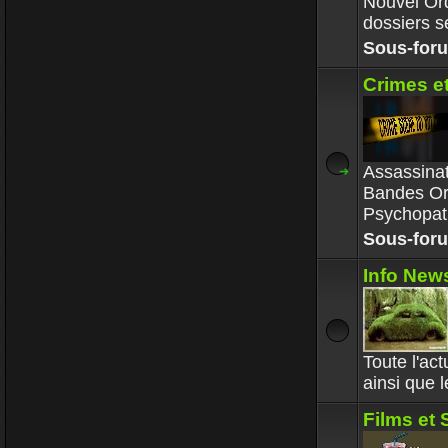
Nouvel Ord
dossiers se
Sous-for
Crimes e
Assassinat
Bandes Or
Psychopat
Sous-for
Info News
Toute l'ac
ainsi que l
Films et 