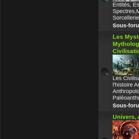
Entités, E
Spectres,M
Sorcelleri
Sous-for
Les Myst
Mytholog
Civilisat
Les Civili
l'histoire
Anthropolo
Paléoanthr
Sous-for
Univers, 