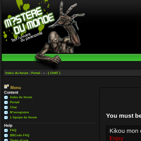
Index du forum
-
Portal
- » -
{ CHAT }
Menu
Content
Index du forum
Portail
Chat
M’enregistrer
You must be
L’équipe du forum
Help
Kikou mon 
FAQ
BBCode FAQ
Enjoy
Terms of use