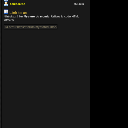
Coucou ! E
Youlacress
03 Juin
VénusiaBis
Link to us
04 Juil 2020 1
N’hésitez à lier
Mystere du monde
. Utilisez le code HTML
suivant:
Merci Enjoy.
Nounours
12 Avr 2020 05
Bonjour à 
encore plus
libre à prés
Enjoy
12 Avr 2020 00
Salut Acem
Enjoy
24 Déc 2019 1
Coucou tout
Aceman