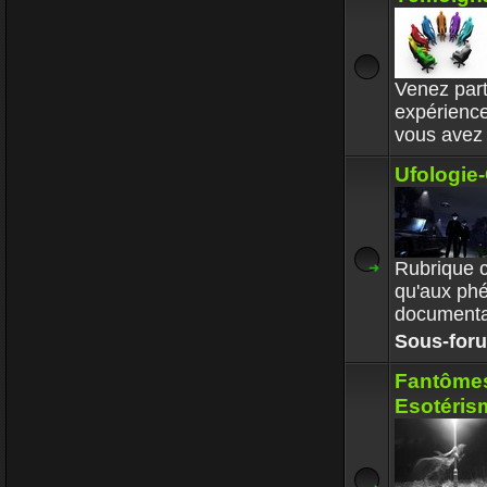
Enjoy
30 Déc 2017 1
Circle avait 
Venez part
respectait 
expérienc
Enjoy
vous avez
30 Déc 2017 1
Ufologie-
Rubrique c
qu'aux ph
documentai
Sous-for
Fantômes
Esotérism