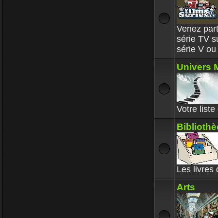
Venez parta
série TV 
série V o
Univers 
Votre list
Biblioth
Les livres
Arts