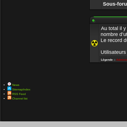
Sous-for
Au total il 
nombre d’ut
Le record d
Utilisateurs
Légende ::
Adminis
News
SitemapIndex
RSS Feed
Channel list