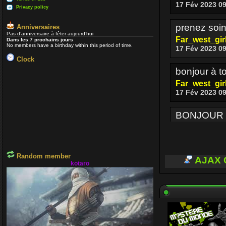
17 Fév 2023 0
Privacy policy
prenez soin
Anniversaires
Pas d’anniversaire à fêter aujourd’hui
Far_west_gir
Dans les 7 prochains jours
No members have a birthday within this period of time.
17 Fév 2023 0
Clock
bonjour à to
Far_west_gir
17 Fév 2023 0
BONJOUR 
Enjoy
17 Fév 2023 0
Random member
BONJOUR A
AJAX 
kotaro
Enjoy
03 Oct 2022 16
Je passe p
voir si ceux