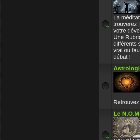
La méditati
trouverez 
votre dév
Une Rubri
différents
vrai ou fa
débat !
Astrolog
Retrouvez i
Le N.O.M 