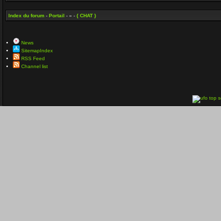
Index du forum
-
Portail
- » -
{ CHAT }
News
SitemapIndex
RSS Feed
Channel list