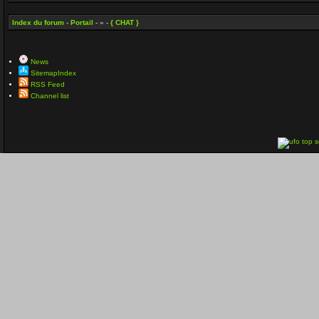
Index du forum
-
Portail
- » -
{ CHAT }
News
SitemapIndex
RSS Feed
Channel list