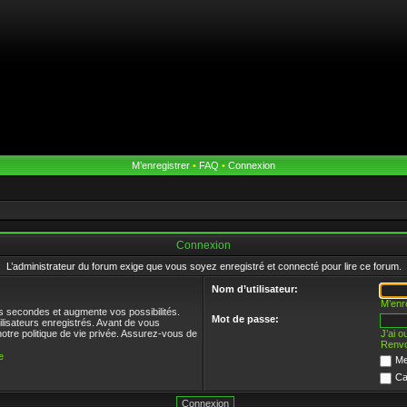
M’enregistrer
•
FAQ
•
Connexion
Connexion
L’administrateur du forum exige que vous soyez enregistré et connecté pour lire ce forum.
Nom d’utilisateur:
M’enr
s secondes et augmente vos possibilités.
Mot de passe:
ilisateurs enregistrés. Avant de vous
notre politique de vie privée. Assurez-vous de
J’ai 
Renvo
e
Me
Ca