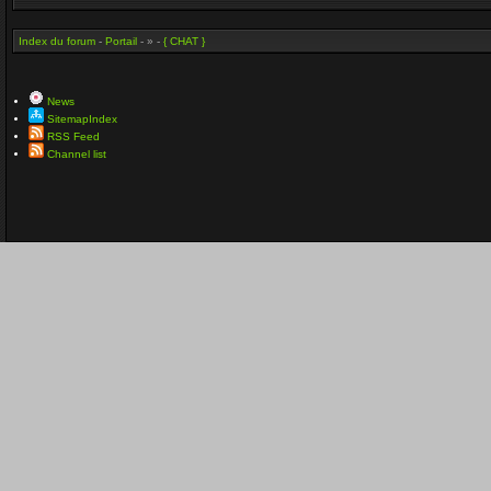
Index du forum
-
Portail
- » -
{ CHAT }
News
SitemapIndex
RSS Feed
Channel list