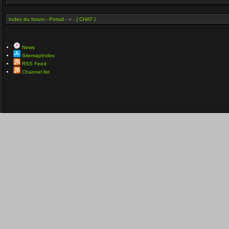
Index du forum
-
Portail
- » -
{ CHAT }
News
SitemapIndex
RSS Feed
Channel list