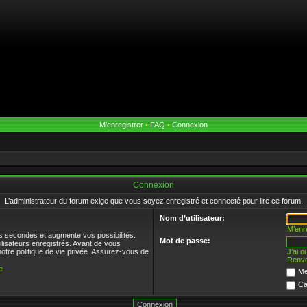
M’enregistrer
•
FAQ
•
Connexion
Connexion
L’administrateur du forum exige que vous soyez enregistré et connecté pour lire ce forum.
Nom d’utilisateur:
M’enr
s secondes et augmente vos possibilités.
Mot de passe:
ilisateurs enregistrés. Avant de vous
notre politique de vie privée. Assurez-vous de
J’ai 
Renvo
e
Me
Ca