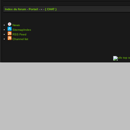
Index du forum
-
Portail
- » -
{ CHAT }
News
SitemapIndex
RSS Feed
Channel list