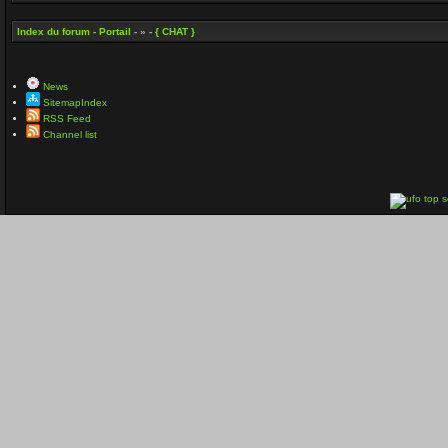
Index du forum
-
Portail
- » -
{ CHAT }
News
SitemapIndex
RSS Feed
Channel list