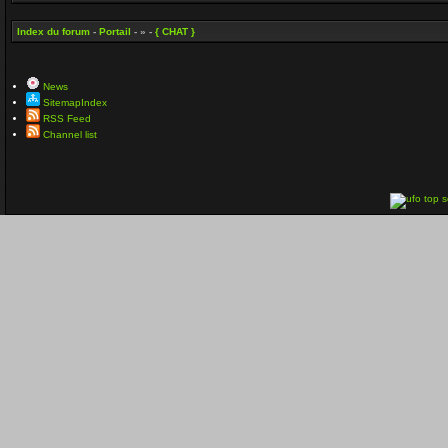
Index du forum
-
Portail
- » -
{ CHAT }
News
SitemapIndex
RSS Feed
Channel list