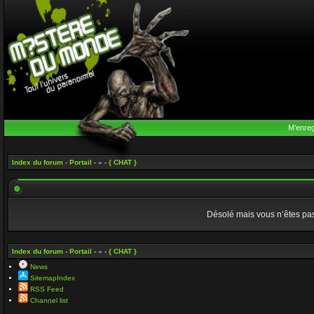
M’enreg
Index du forum
-
Portail
- » -
{ CHAT }
Désolé mais vous n’êtes pas 
Index du forum
-
Portail
- » -
{ CHAT }
News
SitemapIndex
RSS Feed
Channel list