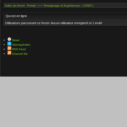
Index du forum
-
Portail
- » »
Témoignage et Expériences
-
{ CHAT }
Qui est en ligne
Utilisateurs parcourant ce forum: Aucun utilisateur enregistré et 1 invité
News
SitemapIndex
RSS Feed
Channel list