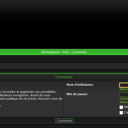
M’enregistrer
•
FAQ
•
Connexion
Connexion
Nom d’utilisateur:
M’enr
s secondes et augmente vos possibilités.
Mot de passe:
ilisateurs enregistrés. Avant de vous
notre politique de vie privée. Assurez-vous de
J’ai 
Renvo
e
Me
Ca