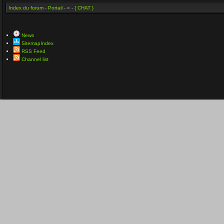
Index du forum
-
Portail
- » -
{ CHAT }
News
SitemapIndex
RSS Feed
Channel list