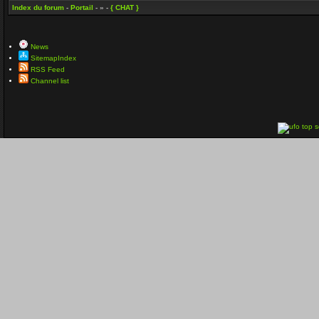
Index du forum
-
Portail
- » -
{ CHAT }
News
SitemapIndex
RSS Feed
Channel list