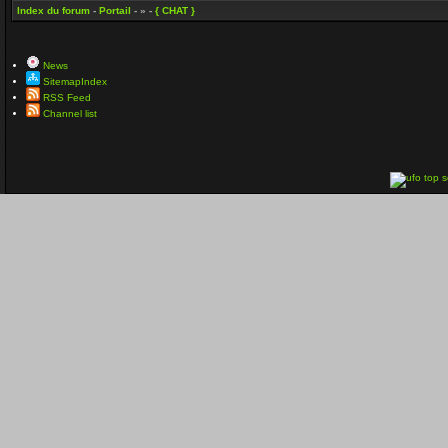
Index du forum
-
Portail
- » -
{ CHAT }
News
SitemapIndex
RSS Feed
Channel list