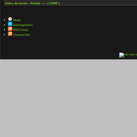
Index du forum
-
Portail
- » -
{ CHAT }
News
SitemapIndex
RSS Feed
Channel list