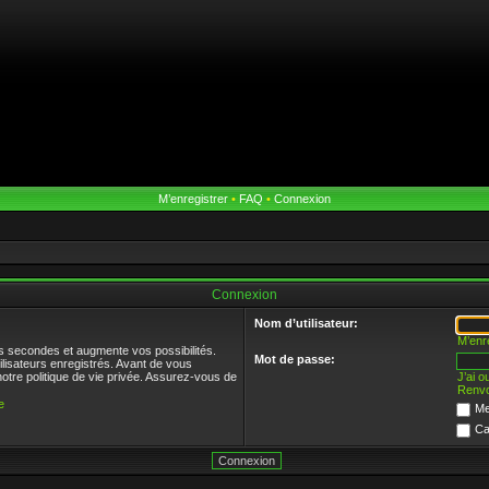
M’enregistrer
•
FAQ
•
Connexion
Connexion
Nom d’utilisateur:
M’enr
s secondes et augmente vos possibilités.
Mot de passe:
ilisateurs enregistrés. Avant de vous
notre politique de vie privée. Assurez-vous de
J’ai 
Renvo
e
Me
Ca