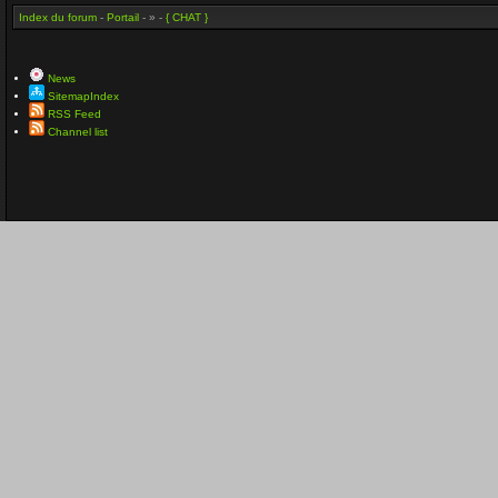
Index du forum
-
Portail
- » -
{ CHAT }
News
SitemapIndex
RSS Feed
Channel list