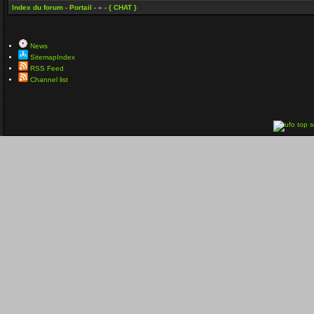
Index du forum
-
Portail
- » -
{ CHAT }
News
SitemapIndex
RSS Feed
Channel list