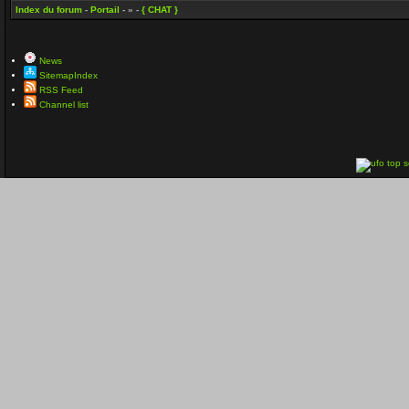
Index du forum
-
Portail
- » -
{ CHAT }
News
SitemapIndex
RSS Feed
Channel list