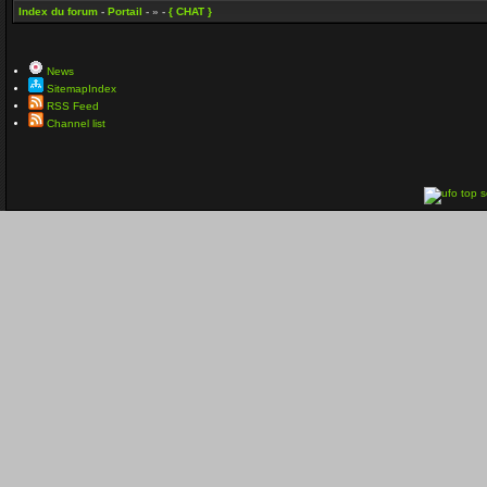
Index du forum
-
Portail
- » -
{ CHAT }
News
SitemapIndex
RSS Feed
Channel list