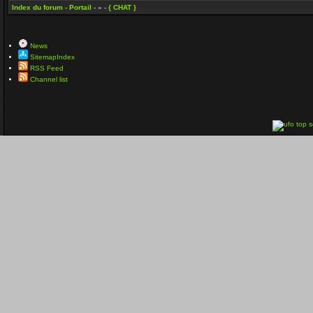
Index du forum
-
Portail
- » -
{ CHAT }
News
SitemapIndex
RSS Feed
Channel list