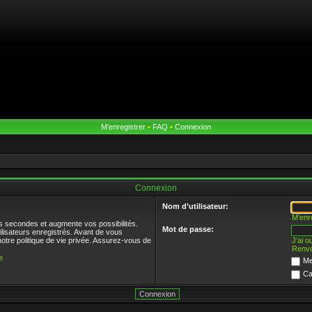
M’enregistrer
•
FAQ
•
Connexion
Connexion
Nom d’utilisateur:
M’enr
s secondes et augmente vos possibilités.
Mot de passe:
ilisateurs enregistrés. Avant de vous
notre politique de vie privée. Assurez-vous de
J’ai 
Renvo
e
Me
Ca