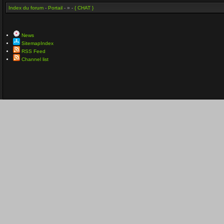
Index du forum
-
Portail
- » -
{ CHAT }
News
SitemapIndex
RSS Feed
Channel list