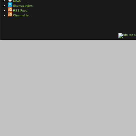
News
SitemapIndex
RSS Feed
Channel list