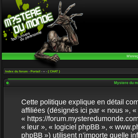
M’enreg
Index du forum
-
Portail
- » -
{ CHAT }
Mystere du mo
Cette politique explique en détail c
affiliées (désignés ici par « nous », 
« https://forum.mysteredumonde.com »
« leur », « logiciel phpBB », « www
phpBB ») utilisent n’importe quelle i