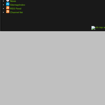
News
SitemapIndex
RSS Feed
Channel list